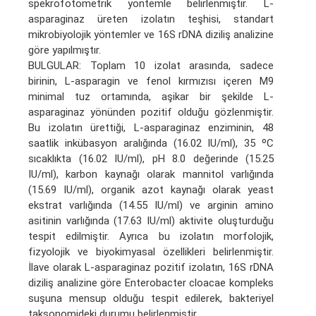
spekrofotometrik yöntemle belirlenmiştir. L-
asparaginaz üreten izolatın teşhisi, standart
mikrobiyolojik yöntemler ve 16S rDNA diziliş analizine
göre yapılmıştır.
BULGULAR: Toplam 10 izolat arasında, sadece
birinin, L-asparagin ve fenol kırmızısı içeren M9
minimal tuz ortamında, aşikar bir şekilde L-
asparaginaz yönünden pozitif olduğu gözlenmiştir.
Bu izolatın ürettiği, L-asparaginaz enziminin, 48
saatlik inkübasyon aralığında (16.02 IU/ml), 35 ºC
sıcaklıkta (16.02 IU/ml), pH 8.0 değerinde (15.25
IU/ml), karbon kaynağı olarak mannitol varlığında
(15.69 IU/ml), organik azot kaynağı olarak yeast
ekstrat varlığında (14.55 IU/ml) ve arginin amino
asitinin varlığında (17.63 IU/ml) aktivite oluşturduğu
tespit edilmiştir. Ayrıca bu izolatın morfolojik,
fizyolojik ve biyokimyasal özellikleri belirlenmiştir.
İlave olarak L-asparaginaz pozitif izolatın, 16S rDNA
diziliş analizine göre Enterobacter cloacae kompleks
suşuna mensup olduğu tespit edilerek, bakteriyel
taksonomideki durumu belirlenmiştir.