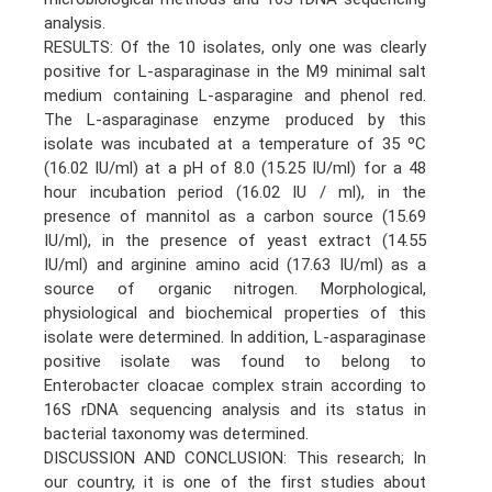
analysis.
RESULTS: Of the 10 isolates, only one was clearly
positive for L-asparaginase in the M9 minimal salt
medium containing L-asparagine and phenol red.
The L-asparaginase enzyme produced by this
isolate was incubated at a temperature of 35 ºC
(16.02 IU/ml) at a pH of 8.0 (15.25 IU/ml) for a 48
hour incubation period (16.02 IU / ml), in the
presence of mannitol as a carbon source (15.69
IU/ml), in the presence of yeast extract (14.55
IU/ml) and arginine amino acid (17.63 IU/ml) as a
source of organic nitrogen. Morphological,
physiological and biochemical properties of this
isolate were determined. In addition, L-asparaginase
positive isolate was found to belong to
Enterobacter cloacae complex strain according to
16S rDNA sequencing analysis and its status in
bacterial taxonomy was determined.
DISCUSSION AND CONCLUSION: This research; In
our country, it is one of the first studies about