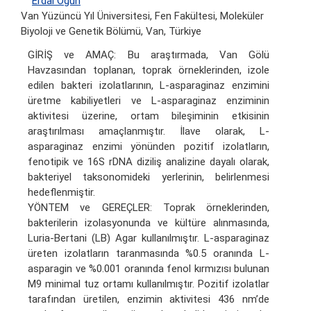
Erdal Öğün
Van Yüzüncü Yıl Üniversitesi, Fen Fakültesi, Moleküler
Biyoloji ve Genetik Bölümü, Van, Türkiye
GİRİŞ ve AMAÇ: Bu araştırmada, Van Gölü
Havzasından toplanan, toprak örneklerinden, izole
edilen bakteri izolatlarının, L-asparaginaz enzimini
üretme kabiliyetleri ve L-asparaginaz enziminin
aktivitesi üzerine, ortam bileşiminin etkisinin
araştırılması amaçlanmıştır. İlave olarak, L-
asparaginaz enzimi yönünden pozitif izolatların,
fenotipik ve 16S rDNA diziliş analizine dayalı olarak,
bakteriyel taksonomideki yerlerinin, belirlenmesi
hedeflenmiştir.
YÖNTEM ve GEREÇLER: Toprak örneklerinden,
bakterilerin izolasyonunda ve kültüre alınmasında,
Luria-Bertani (LB) Agar kullanılmıştır. L-asparaginaz
üreten izolatların taranmasında %0.5 oranında L-
asparagin ve %0.001 oranında fenol kırmızısı bulunan
M9 minimal tuz ortamı kullanılmıştır. Pozitif izolatlar
tarafından üretilen, enzimin aktivitesi 436 nm’de