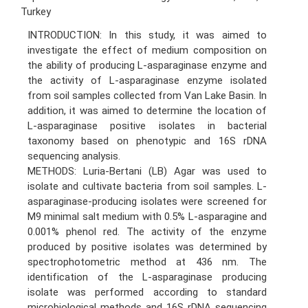
Turkey
INTRODUCTION: In this study, it was aimed to
investigate the effect of medium composition on
the ability of producing L-asparaginase enzyme and
the activity of L-asparaginase enzyme isolated
from soil samples collected from Van Lake Basin. In
addition, it was aimed to determine the location of
L-asparaginase positive isolates in bacterial
taxonomy based on phenotypic and 16S rDNA
sequencing analysis.
METHODS: Luria-Bertani (LB) Agar was used to
isolate and cultivate bacteria from soil samples. L-
asparaginase-producing isolates were screened for
M9 minimal salt medium with 0.5% L-asparagine and
0.001% phenol red. The activity of the enzyme
produced by positive isolates was determined by
spectrophotometric method at 436 nm. The
identification of the L-asparaginase producing
isolate was performed according to standard
microbiological methods and 16S rDNA sequencing