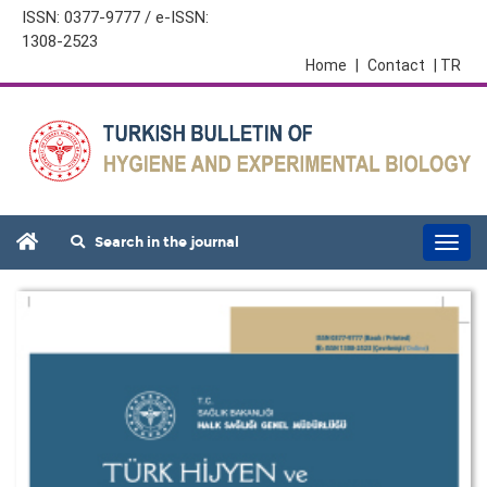
ISSN: 0377-9777 / e-ISSN:
1308-2523
Home
|
Contact
| TR
Search in the journal
Togg
navi