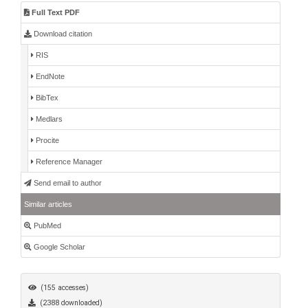
Full Text PDF
Download citation
RIS
EndNote
BibTex
Medlars
Procite
Reference Manager
Send email to author
Similar articles
PubMed
Google Scholar
(155 accesses)
(2388 downloaded)