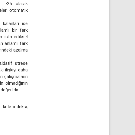
e ≥25 olarak
releri otomatik
kalanları ise
amlı bir fark
 istatistiksel
an anlamlı fark
erindeki azalma
idatif strese
i ilişkiyi daha
ri çalışmaların
in olmadığının
eğerlidir.
 kitle indeksi,