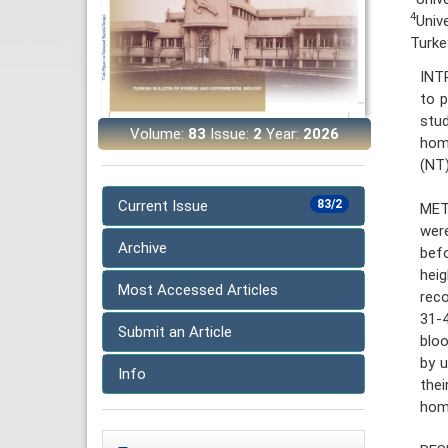
4
Univ
Turke
INTR
to p
stud
Volume:
83
Issue:
2
Year:
2026
hom
(NT)
Current Issue
83/2
MET
were
Archive
bef
heig
Most Accessed Articles
reco
31-4
Submit an Article
bloo
by u
Info
the
hom