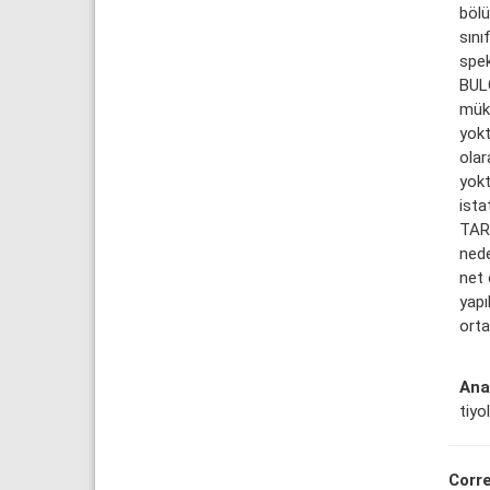
böl
sını
spek
BUL
mük
yokt
olar
yokt
ista
TAR
nede
net 
yapı
orta
Ana
tiyo
Corr