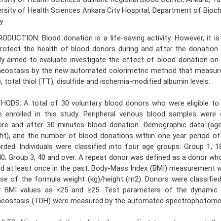
ersity of Health Sciences Ankara City Hospital, Department of Bioch
y
ODUCTION: Blood donation is a life-saving activity. However, it is
rotect the health of blood donors during and after the donation
y aimed to evaluate investigate the effect of blood donation on t
eostasis by the new automated colorimetric method that measures
, total thiol (TT), disulfide and ischemia-modified albumin levels.
HODS: A total of 30 voluntary blood donors who were eligible to
 enrolled in this study. Peripheral venous blood samples were c
ore and after 30 minutes blood donation. Demographic data (age,
ht), and the number of blood donations within one year period o
rded. Individuals were classified into four age groups: Group 1, 1
0; Group 3, 40 and over. A repeat donor was defined as a donor w
d at least once in the past. Body-Mass Index (BMI) measurement 
se of the formula weight (kg)/height (m2). Donors were classifie
ir BMI values as <25 and ≥25. Test parameters of the dynamic th
eostasis (TDH) were measured by the automated spectrophotomet