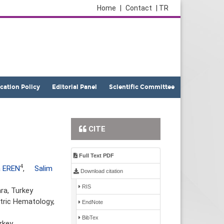
Home
|
Contact
| TR
ication Policy
Editorial Panel
Scientific Committee
CITE
Full Text PDF
4
 EREN
,
Salim
Download citation
RIS
ra, Turkey
atric Hematology,
EndNote
BibTex
rkey