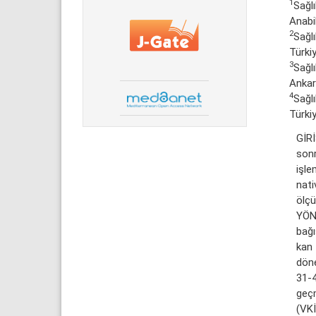
1
Sağlı
Anabil
2
Sağlı
Türki
3
Sağlı
Ankar
4
Sağlı
Türki
GİRİ
sonr
işle
nati
ölçü
YÖN
bağı
kan 
döne
31-4
geçm
(VK