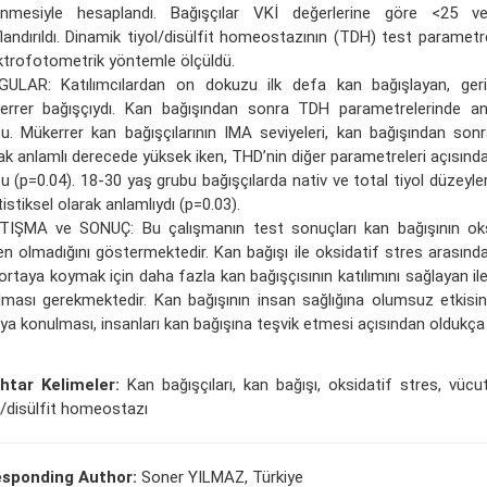
ünmesiyle hesaplandı. Bağışçılar VKİ değerlerine göre <25 v
flandırıldı. Dinamik tiyol/disülfit homeostazının (TDH) test paramet
trofotometrik yöntemle ölçüldü.
GULAR: Katılımcılardan on dokuzu ilk defa kan bağışlayan, geri 
errer bağışçıydı. Kan bağışından sonra TDH parametrelerinde anl
u. Mükerrer kan bağışçılarının IMA seviyeleri, kan bağışından sonra
ak anlamlı derecede yüksek iken, THD’nin diğer parametreleri açısınd
u (p=0.04). 18-30 yaş grubu bağışçılarda nativ ve total tiyol düzeyl
tistiksel olarak anlamlıydı (p=0.03).
TIŞMA ve SONUÇ: Bu çalışmanın test sonuçları kan bağışının oks
n olmadığını göstermektedir. Kan bağışı ile oksidatif stres arasındak
ortaya koymak için daha fazla kan bağışçısının katılımını sağlayan ile
lması gerekmektedir. Kan bağışının insan sağlığına olumsuz etkisin
ya konulması, insanları kan bağışına teşvik etmesi açısından oldukça d
htar Kelimeler:
Kan bağışçıları, kan bağışı, oksidatif stres, vücut
l/disülfit homeostazı
esponding Author:
Soner YILMAZ, Türkiye