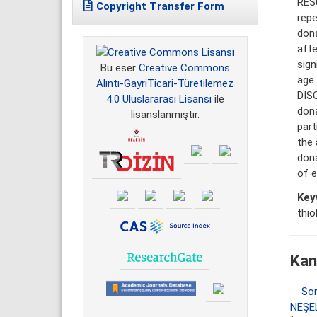
RES
Copyright Transfer Form
repe
dona
afte
sign
Bu eser
Creative Commons
age 
Alıntı-GayriTicari-Türetilemez
DIS
4.0 Uluslararası Lisansı
ile
don
lisanslanmıştır.
part
the 
dona
of e
Key
thio
Kan
So
NEŞE