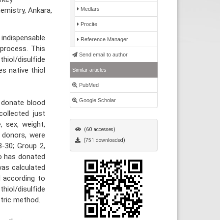
emistry, Ankara,
Medlars
Procite
 indispensable
Reference Manager
 process. This
Send email to author
hiol/disulfide
 native thiol
Similar articles
PubMed
Google Scholar
 donate blood
ollected just
 sex, weight,
(60 accesses)
f donors, were
(751 downloaded)
8-30; Group 2,
ho has donated
was calculated
d according to
iol/disulfide
ric method.