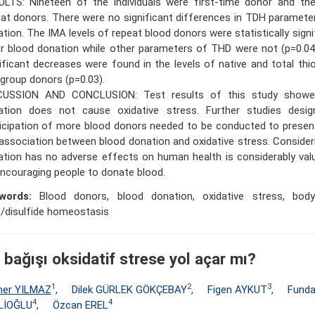
ULTS: Nineteen of the individuals were first-time donor and th
at donors. There were no significant differences in TDH paramete
tion. The IMA levels of repeat blood donors were statistically signi
r blood donation while other parameters of THD were not (p=0.04).
ificant decreases were found in the levels of native and total thio
group donors (p=0.03).
CUSSION AND CONCLUSION: Test results of this study showe
ation does not cause oxidative stress. Further studies desi
icipation of more blood donors needed to be conducted to presen
association between blood donation and oxidative stress. Consider
tion has no adverse effects on human health is considerably val
ncouraging people to donate blood.
words:
Blood donors, blood donation, oxidative stress, body
l/disulfide homeostasis
 bağışı oksidatif strese yol açar mı?
1
2
3
ner YILMAZ
,
Dilek GÜRLEK GÖKÇEBAY
,
Figen AYKUT
,
Funda
4
4
LİOĞLU
,
Özcan EREL