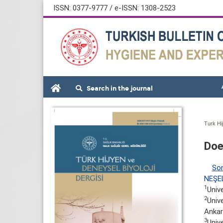
ISSN: 0377-9777 / e-ISSN: 1308-2523
Search in the journal
Turk Hi
Doe
So
NEŞE
1
Univ
2
Univ
Ankar
3
Univ