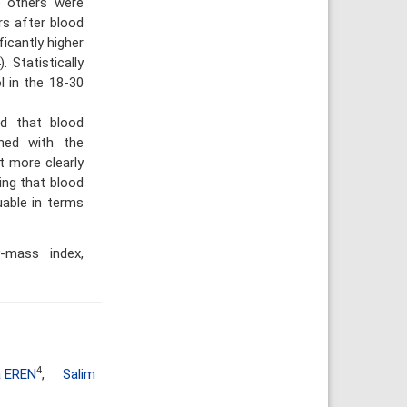
e others were
rs after blood
ficantly higher
 Statistically
l in the 18-30
d that blood
gned with the
t more clearly
ing that blood
uable in terms
-mass index,
4
 EREN
,
Salim