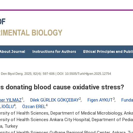
About Journal
Instructions for Authors
Ethical Principles and Publ
j Den Biyol Derg. 2025; 82(4):
597-606 | DOI:
10.5505/TurkHijyen.2025.12754
s donating blood cause oxidative stress?
1
2
3
ner YILMAZ
,
Dilek GÜRLEK GÖKÇEBAY
,
Figen AYKUT
,
Funda
4
4
LİOĞLU
,
Özcan EREL
ersity of Health Sciences, Department of Medical Microbiology, Anka
ersity of Health Sciences Ankara City Hospital, Department of Pedi
a, Turkey
ersity of Health Sciences Gulhane Regional Blood Center, Ankara, Tu