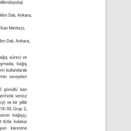
Mikrobiyoloji
ilim Dalı, Ankara,
e Kan Merkezi,
lim Dalı, Ankara,
bağış süreci ve
lışmada, bağış
em kullanılarak
min seviyeleri
 gönüllü kan
eriferik venöz
y) ve bir yıllık
 18-30; Grup 2,
errer bağışçı,
 Kitle İndeksi
oyun karesine