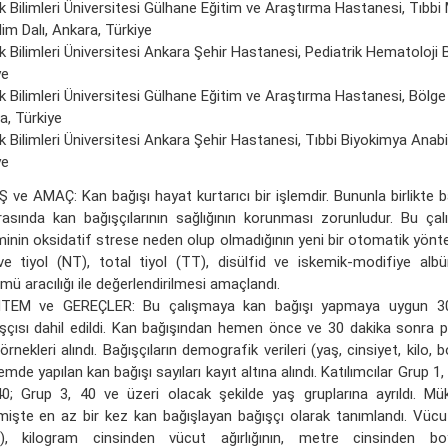
k Bilimleri Üniversitesi Gülhane Eğitim ve Araştırma Hastanesi, Tıbbi 
im Dalı, Ankara, Türkiye
k Bilimleri Üniversitesi Ankara Şehir Hastanesi, Pediatrik Hematoloji B
ye
k Bilimleri Üniversitesi Gülhane Eğitim ve Araştırma Hastanesi, Bölg
a, Türkiye
k Bilimleri Üniversitesi Ankara Şehir Hastanesi, Tıbbi Biyokimya Anabi
ye
Ş ve AMAÇ: Kan bağışı hayat kurtarıcı bir işlemdir. Bununla birlikte 
asında kan bağışçılarının sağlığının korunması zorunludur. Bu ça
minin oksidatif strese neden olup olmadığının yeni bir otomatik yönt
ve tiyol (NT), total tiyol (TT), disülfid ve iskemik-modifiye albü
mü aracılığı ile değerlendirilmesi amaçlandı.
TEM ve GEREÇLER: Bu çalışmaya kan bağışı yapmaya uygun 30
şçısı dahil edildi. Kan bağışından hemen önce ve 30 dakika sonra p
örnekleri alındı. Bağışçıların demografik verileri (yaş, cinsiyet, kilo, bo
mde yapılan kan bağışı sayıları kayıt altına alındı. Katılımcılar Grup 1,
0; Grup 3, 40 ve üzeri olacak şekilde yaş gruplarına ayrıldı. Mük
işte en az bir kez kan bağışlayan bağışçı olarak tanımlandı. Vücut
İ), kilogram cinsinden vücut ağırlığının, metre cinsinden b