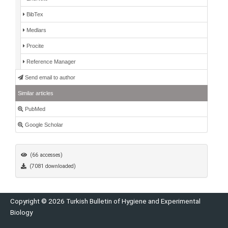
BibTex
Medlars
Procite
Reference Manager
Send email to author
Similar articles
PubMed
Google Scholar
(66 accesses)
(7081 downloaded)
Copyright © 2026 Turkish Bulletin of Hygiene and Experimental
Biology