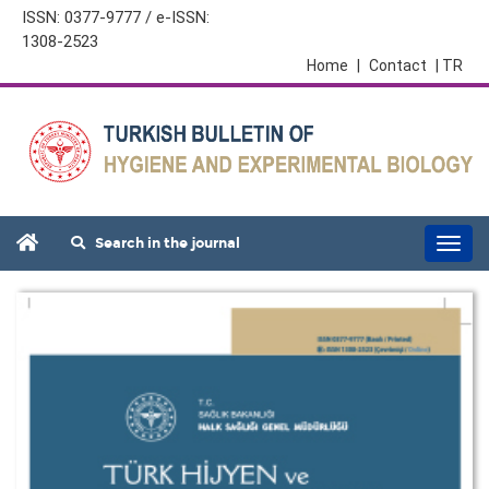
ISSN: 0377-9777 / e-ISSN:
1308-2523
Home
|
Contact
| TR
Search in the journal
Togg
navi