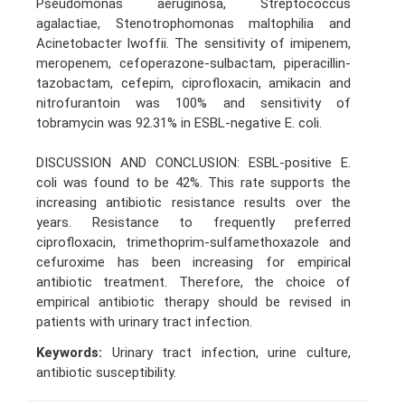
Pseudomonas aeruginosa, Streptococcus
agalactiae, Stenotrophomonas maltophilia and
Acinetobacter lwoffii. The sensitivity of imipenem,
meropenem, cefoperazone-sulbactam, piperacillin-
tazobactam, cefepim, ciprofloxacin, amikacin and
nitrofurantoin was 100% and sensitivity of
tobramycin was 92.31% in ESBL-negative E. coli.
DISCUSSION AND CONCLUSION: ESBL-positive E.
coli was found to be 42%. This rate supports the
increasing antibiotic resistance results over the
years. Resistance to frequently preferred
ciprofloxacin, trimethoprim-sulfamethoxazole and
cefuroxime has been increasing for empirical
antibiotic treatment. Therefore, the choice of
empirical antibiotic therapy should be revised in
patients with urinary tract infection.
Keywords:
Urinary tract infection, urine culture,
antibiotic susceptibility.