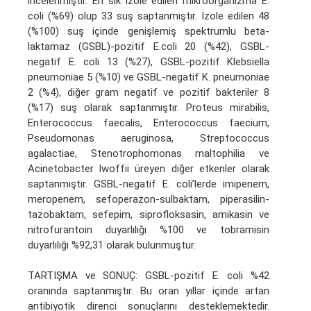
incelenmiştir. En sık izole edilen mikroorganizma E.
coli (%69) olup 33 suş saptanmıştır. İzole edilen 48
(%100) suş içinde genişlemiş spektrumlu beta-
laktamaz (GSBL)-pozitif E.coli 20 (%42), GSBL-
negatif E. coli 13 (%27), GSBL-pozitif Klebsiella
pneumoniae 5 (%10) ve GSBL-negatif K. pneumoniae
2 (%4), diğer gram negatif ve pozitif bakteriler 8
(%17) suş olarak saptanmıştır. Proteus mirabilis,
Enterococcus faecalis, Enterococcus faecium,
Pseudomonas aeruginosa, Streptococcus
agalactiae, Stenotrophomonas maltophilia ve
Acinetobacter lwoffii üreyen diğer etkenler olarak
saptanmıştır. GSBL-negatif E. coli’lerde imipenem,
meropenem, sefoperazon-sulbaktam, piperasilin-
tazobaktam, sefepim, siprofloksasin, amikasin ve
nitrofurantoin duyarlılığı %100 ve tobramisin
duyarlılığı %92,31 olarak bulunmuştur.
TARTIŞMA ve SONUÇ: GSBL-pozitif E. coli %42
oranında saptanmıştır. Bu oran yıllar içinde artan
antibiyotik direnci sonuçlarını desteklemektedir.