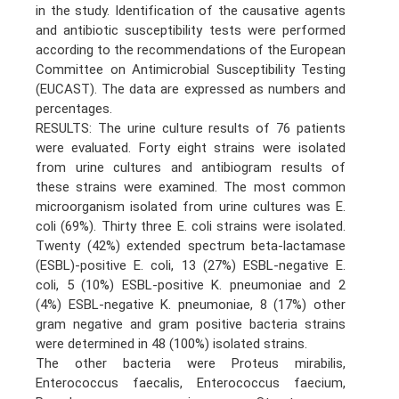
in the study. Identification of the causative agents
and antibiotic susceptibility tests were performed
according to the recommendations of the European
Committee on Antimicrobial Susceptibility Testing
(EUCAST). The data are expressed as numbers and
percentages.
RESULTS: The urine culture results of 76 patients
were evaluated. Forty eight strains were isolated
from urine cultures and antibiogram results of
these strains were examined. The most common
microorganism isolated from urine cultures was E.
coli (69%). Thirty three E. coli strains were isolated.
Twenty (42%) extended spectrum beta-lactamase
(ESBL)-positive E. coli, 13 (27%) ESBL-negative E.
coli, 5 (10%) ESBL-positive K. pneumoniae and 2
(4%) ESBL-negative K. pneumoniae, 8 (17%) other
gram negative and gram positive bacteria strains
were determined in 48 (100%) isolated strains.
The other bacteria were Proteus mirabilis,
Enterococcus faecalis, Enterococcus faecium,