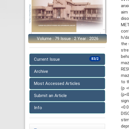
anxi
aim 
diso
METH
cont
h/da
Volume : 79 Issue : 2 Year : 2026
the 
str
beha
Current Issue
83/2
maz
RESU
Archive
maze
to t
Most Accessed Articles
(p <
(p<0
Submit an Article
sign
<0.0
Info
DIS
sti
depr