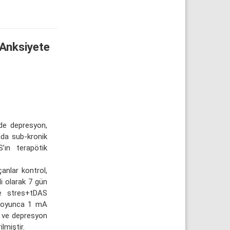
Anksiyete
ide depresyon,
ada sub-kronik
’ın terapötik
anlar kontrol,
i olarak 7 gün
ve stres+tDAS
 boyunca 1 mA
e ve depresyon
ilmiştir.