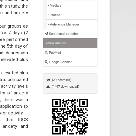
this study, the
Medlars
n and anxiety
Procite
Reference Manager
our groups as
 for 7 days (2
Send email to author
ere performed
Similar articles
the 5th day of
nd depression
PubMed
 elevated plus
Google Scholar
 elevated plus
 rats compared
(39 accesses)
activity levels
(1497 downloaded)
tor of anxiety
, there was a
application (p
or activity.
d that tDCS
 anxiety and