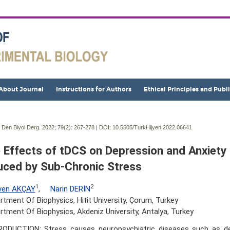
About Journal
Instructions for Authors
Ethical Principles and Publ
j Den Biyol Derg. 2022; 79(2):
267-278 | DOI:
10.5505/TurkHijyen.2022.06641
 Effects of tDCS on Depression and Anxiety
uced by Sub-Chronic Stress
1
2
ven AKÇAY
,
Narin DERİN
rtment Of Biophysics, Hitit University, Çorum, Turkey
rtment Of Biophysics, Akdeniz University, Antalya, Turkey
RODUCTION: Stress causes neuropsychiatric diseases such as d