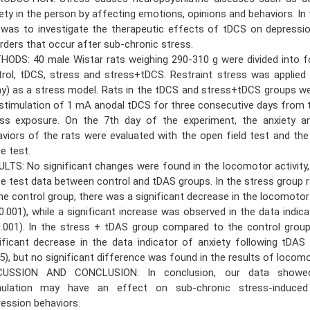
ety in the person by affecting emotions, opinions and behaviors. In 
was to investigate the therapeutic effects of tDCS on depressio
rders that occur after sub-chronic stress.
ODS: 40 male Wistar rats weighing 290-310 g were divided into f
rol, tDCS, stress and stress+tDCS. Restraint stress was applied
y) as a stress model. Rats in the tDCS and stress+tDCS groups w
stimulation of 1 mA anodal tDCS for three consecutive days from 
ess exposure. On the 7th day of the experiment, the anxiety a
viors of the rats were evaluated with the open field test and the
e test.
LTS: No significant changes were found in the locomotor activity,
 test data between control and tDAS groups. In the stress group
he control group, there was a significant decrease in the locomotor 
0.001), while a significant increase was observed in the data indica
.001). In the stress + tDAS group compared to the control group
ificant decrease in the data indicator of anxiety following tDAS 
5), but no significant difference was found in the results of locomot
CUSSION AND CONCLUSION: In conclusion, our data showe
mulation may have an effect on sub-chronic stress-induced
ession behaviors.