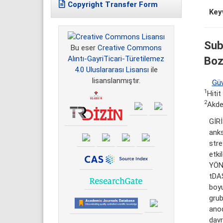
Copyright Transfer Form
Key
Sub
Bu eser
Creative Commons
Boz
Alıntı-GayriTicari-Türetilemez
4.0 Uluslararası Lisansı
ile
lisanslanmıştır.
Gü
1
Hitit
2
Akden
GİRİ
anks
str
etki
YÖNT
tDAS
boy
grub
anod
davr