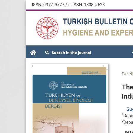
ISSN: 0377-9777 / e-ISSN: 1308-2523
Search in the journal
Turk Hi
The
Ind
Gü
1
Depa
2
Depa
INT