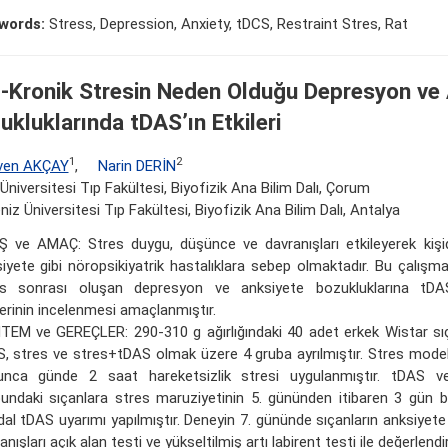
words:
Stress, Depression, Anxiety, tDCS, Restraint Stres, Rat
-Kronik Stresin Neden Olduğu Depresyon ve 
ukluklarında tDAS’ın Etkileri
1
2
ven AKÇAY
,
Narin DERİN
 Üniversitesi Tıp Fakültesi, Biyofizik Ana Bilim Dalı, Çorum
iz Üniversitesi Tıp Fakültesi, Biyofizik Ana Bilim Dalı, Antalya
Ş ve AMAÇ: Stres duygu, düşünce ve davranışları etkileyerek kiş
iyete gibi nöropsikiyatrik hastalıklara sebep olmaktadır. Bu çalışm
es sonrası oluşan depresyon ve anksiyete bozukluklarına tDAS
lerinin incelenmesi amaçlanmıştır.
EM ve GEREÇLER: 290-310 g ağırlığındaki 40 adet erkek Wistar sıç
, stres ve stres+tDAS olmak üzere 4 gruba ayrılmıştır. Stres model
unca günde 2 saat hareketsizlik stresi uygulanmıştır. tDAS 
undaki sıçanlara stres maruziyetinin 5. gününden itibaren 3 gün
al tDAS uyarımı yapılmıştır. Deneyin 7. gününde sıçanların anksiyet
anışları açık alan testi ve yükseltilmiş artı labirent testi ile değerlendir