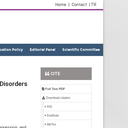
Home
|
Contact
| TR
ication Policy
Editorial Panel
Scientific Committee
CITE
 Disorders
Full Text PDF
Download citation
RIS
EndNote
BibTex
epression and