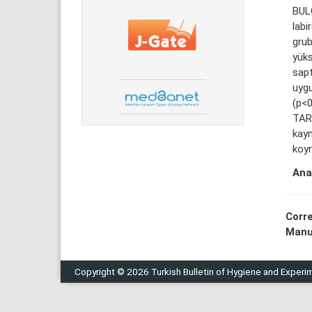
BULG
labi
grub
yüks
sap
uygu
(p<0
TAR
kayn
koy
Ana
Corr
Manu
Copyright © 2026 Turkish Bulletin of Hygiene and Experi