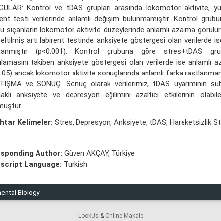
ULAR: Kontrol ve tDAS grupları arasında lokomotor aktivite, yük
rent testi verilerinde anlamlı değişim bulunmamıştır. Kontrol grub
u sıçanların lokomotor aktivite düzeylerinde anlamlı azalma görülür
eltilmiş artı labirent testinde anksiyete göstergesi olan verilerde is
tanmıştır (p<0.001). Kontrol grubuna göre stres+tDAS gr
lamasını takiben anksiyete göstergesi olan verilerde ise anlamlı a
.05) ancak lokomotor aktivite sonuçlarında anlamlı farka rastlanmam
TIŞMA ve SONUÇ: Sonuç olarak verilerimiz, tDAS uyarımının sub
aklı anksiyete ve depresyon eğilimini azaltıcı etkilerinin olabil
muştur.
htar Kelimeler:
Stres, Depresyon, Anksiyete, tDAS, Hareketsizlik Str
esponding Author:
Güven AKÇAY, Türkiye
script Language:
Turkish
mental Biology
LookUs
&
Online Makale