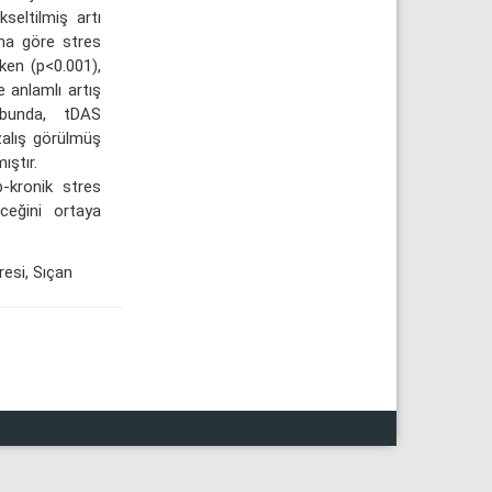
seltilmiş artı
una göre stres
ken (p<0.001),
e anlamlı artış
ubunda, tDAS
zalış görülmüş
ıştır.
-kronik stres
eceğini ortaya
esi, Sıçan