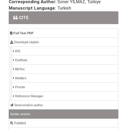
Corresponding Author:
Soner YILMAZ, Türkiye
Manuscript Language:
Turkish
CITE
Full Text PDF
Download citation
RIS
EndNote
BibTex
Medlars
Procite
Reference Manager
Send email to author
Similar articles
PubMed