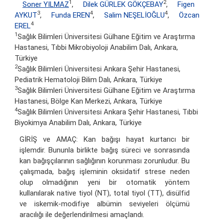
1
2
Soner YILMAZ
,
Dilek GÜRLEK GÖKÇEBAY
,
Figen
3
4
4
AYKUT
,
Funda EREN
,
Salim NEŞELİOĞLU
,
Özcan
4
EREL
1
Sağlık Bilimleri Üniversitesi Gülhane Eğitim ve Araştırma
Hastanesi, Tıbbi Mikrobiyoloji Anabilim Dalı, Ankara,
Türkiye
2
Sağlık Bilimleri Üniversitesi Ankara Şehir Hastanesi,
Pediatrik Hematoloji Bilim Dalı, Ankara, Türkiye
3
Sağlık Bilimleri Üniversitesi Gülhane Eğitim ve Araştırma
Hastanesi, Bölge Kan Merkezi, Ankara, Türkiye
4
Sağlık Bilimleri Üniversitesi Ankara Şehir Hastanesi, Tıbbi
Biyokimya Anabilim Dalı, Ankara, Türkiye
GİRİŞ ve AMAÇ: Kan bağışı hayat kurtarıcı bir
işlemdir. Bununla birlikte bağış süreci ve sonrasında
kan bağışçılarının sağlığının korunması zorunludur. Bu
çalışmada, bağış işleminin oksidatif strese neden
olup olmadığının yeni bir otomatik yöntem
kullanılarak native tiyol (NT), total tiyol (TT), disülfid
ve iskemik-modifiye albümin seviyeleri ölçümü
aracılığı ile değerlendirilmesi amaçlandı.