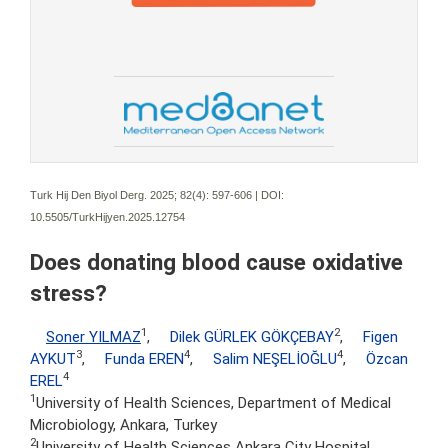
Turk Hij Den Biyol Derg. 2025; 82(4):
597-606 | DOI:
10.5505/TurkHijyen.2025.12754
Does donating blood cause oxidative
stress?
1
2
Soner YILMAZ
,
Dilek GÜRLEK GÖKÇEBAY
,
Figen
3
4
4
AYKUT
,
Funda EREN
,
Salim NEŞELİOĞLU
,
Özcan
4
EREL
1
University of Health Sciences, Department of Medical
Microbiology, Ankara, Turkey
2
University of Health Sciences Ankara City Hospital,