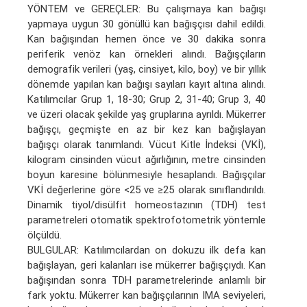
YÖNTEM ve GEREÇLER: Bu çalışmaya kan bağışı
yapmaya uygun 30 gönüllü kan bağışçısı dahil edildi.
Kan bağışından hemen önce ve 30 dakika sonra
periferik venöz kan örnekleri alındı. Bağışçıların
demografik verileri (yaş, cinsiyet, kilo, boy) ve bir yıllık
dönemde yapılan kan bağışı sayıları kayıt altına alındı.
Katılımcılar Grup 1, 18-30; Grup 2, 31-40; Grup 3, 40
ve üzeri olacak şekilde yaş gruplarına ayrıldı. Mükerrer
bağışçı, geçmişte en az bir kez kan bağışlayan
bağışçı olarak tanımlandı. Vücut Kitle İndeksi (VKİ),
kilogram cinsinden vücut ağırlığının, metre cinsinden
boyun karesine bölünmesiyle hesaplandı. Bağışçılar
VKİ değerlerine göre <25 ve ≥25 olarak sınıflandırıldı.
Dinamik tiyol/disülfit homeostazının (TDH) test
parametreleri otomatik spektrofotometrik yöntemle
ölçüldü.
BULGULAR: Katılımcılardan on dokuzu ilk defa kan
bağışlayan, geri kalanları ise mükerrer bağışçıydı. Kan
bağışından sonra TDH parametrelerinde anlamlı bir
fark yoktu. Mükerrer kan bağışçılarının IMA seviyeleri,