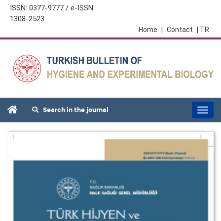
ISSN: 0377-9777 / e-ISSN:
1308-2523
Home
|
Contact
| TR
Search in the journal
Togg
navi