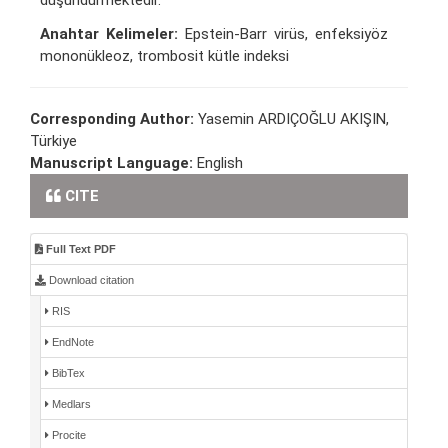
Anahtar Kelimeler:
Epstein-Barr virüs, enfeksiyöz
mononükleoz, trombosit kütle indeksi
Corresponding Author:
Yasemin ARDIÇOĞLU AKIŞIN,
Türkiye
Manuscript Language:
English
CITE
Full Text PDF
Download citation
RIS
EndNote
BibTex
Medlars
Procite