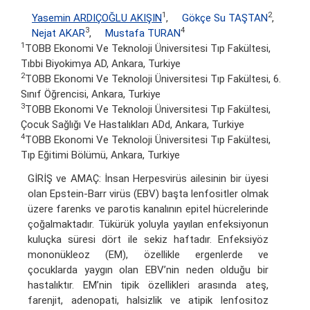
1
2
Yasemin ARDIÇOĞLU AKIŞIN
,
Gökçe Su TAŞTAN
,
3
4
Nejat AKAR
,
Mustafa TURAN
1
TOBB Ekonomi Ve Teknoloji Üniversitesi Tıp Fakültesi,
Tıbbi Biyokimya AD, Ankara, Turkiye
2
TOBB Ekonomi Ve Teknoloji Üniversitesi Tıp Fakültesi, 6.
Sınıf Öğrencisi, Ankara, Turkiye
3
TOBB Ekonomi Ve Teknoloji Üniversitesi Tıp Fakültesi,
Çocuk Sağlığı Ve Hastalıkları ADd, Ankara, Turkiye
4
TOBB Ekonomi Ve Teknoloji Üniversitesi Tıp Fakültesi,
Tıp Eğitimi Bölümü, Ankara, Turkiye
GİRİŞ ve AMAÇ: İnsan Herpesvirüs ailesinin bir üyesi
olan Epstein-Barr virüs (EBV) başta lenfositler olmak
üzere farenks ve parotis kanalının epitel hücrelerinde
çoğalmaktadır. Tükürük yoluyla yayılan enfeksiyonun
kuluçka süresi dört ile sekiz haftadır. Enfeksiyöz
mononükleoz (EM), özellikle ergenlerde ve
çocuklarda yaygın olan EBV’nin neden olduğu bir
hastalıktır. EM’nin tipik özellikleri arasında ateş,
farenjit, adenopati, halsizlik ve atipik lenfositoz