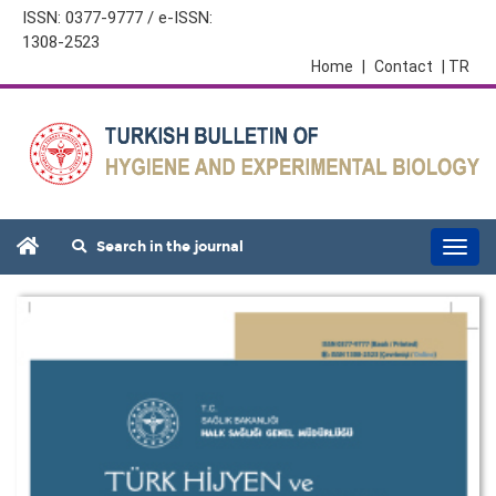
ISSN: 0377-9777 / e-ISSN:
1308-2523
Home
|
Contact
| TR
Search in the journal
Togg
navi