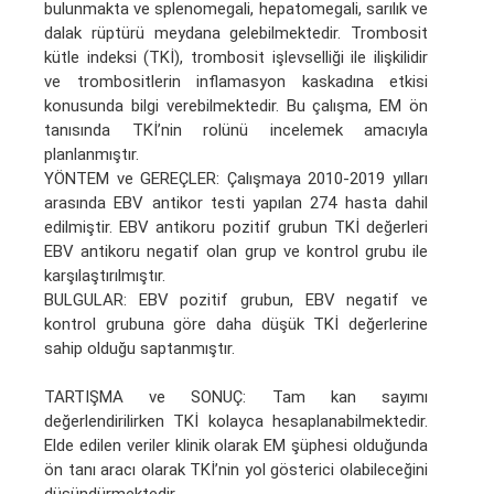
bulunmakta ve splenomegali, hepatomegali, sarılık ve
dalak rüptürü meydana gelebilmektedir. Trombosit
kütle indeksi (TKİ), trombosit işlevselliği ile ilişkilidir
ve trombositlerin inflamasyon kaskadına etkisi
konusunda bilgi verebilmektedir. Bu çalışma, EM ön
tanısında TKİ’nin rolünü incelemek amacıyla
planlanmıştır.
YÖNTEM ve GEREÇLER: Çalışmaya 2010-2019 yılları
arasında EBV antikor testi yapılan 274 hasta dahil
edilmiştir. EBV antikoru pozitif grubun TKİ değerleri
EBV antikoru negatif olan grup ve kontrol grubu ile
karşılaştırılmıştır.
BULGULAR: EBV pozitif grubun, EBV negatif ve
kontrol grubuna göre daha düşük TKİ değerlerine
sahip olduğu saptanmıştır.
TARTIŞMA ve SONUÇ: Tam kan sayımı
değerlendirilirken TKİ kolayca hesaplanabilmektedir.
Elde edilen veriler klinik olarak EM şüphesi olduğunda
ön tanı aracı olarak TKİ’nin yol gösterici olabileceğini
düşündürmektedir.