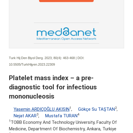
Turk Hij Den Biyol Derg. 2023; 80(4):
463-468 | DOI:
10.5505/TurkHijyen.2023.22309
Platelet mass index – a pre-
diagnostic tool for infectious
mononucleosis
1
2
Yasemin ARDIÇOĞLU AKIŞIN
,
Gökçe Su TAŞTAN
,
3
4
Nejat AKAR
,
Mustafa TURAN
1
TOBB Economy And Technology University, Faculty Of
Medicine, Department Of Biochemistry, Ankara, Turkiye