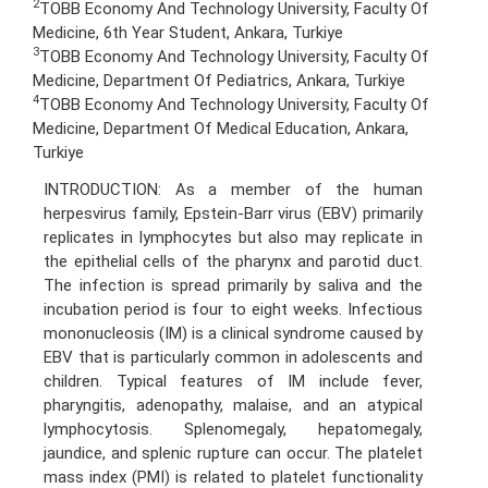
2
TOBB Economy And Technology University, Faculty Of
Medicine, 6th Year Student, Ankara, Turkiye
3
TOBB Economy And Technology University, Faculty Of
Medicine, Department Of Pediatrics, Ankara, Turkiye
4
TOBB Economy And Technology University, Faculty Of
Medicine, Department Of Medical Education, Ankara,
Turkiye
INTRODUCTION: As a member of the human
herpesvirus family, Epstein-Barr virus (EBV) primarily
replicates in lymphocytes but also may replicate in
the epithelial cells of the pharynx and parotid duct.
The infection is spread primarily by saliva and the
incubation period is four to eight weeks. Infectious
mononucleosis (IM) is a clinical syndrome caused by
EBV that is particularly common in adolescents and
children. Typical features of IM include fever,
pharyngitis, adenopathy, malaise, and an atypical
lymphocytosis. Splenomegaly, hepatomegaly,
jaundice, and splenic rupture can occur. The platelet
mass index (PMI) is related to platelet functionality