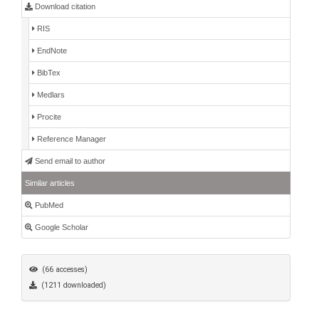
Download citation
RIS
EndNote
BibTex
Medlars
Procite
Reference Manager
Send email to author
Similar articles
PubMed
Google Scholar
(66 accesses)
(1211 downloaded)