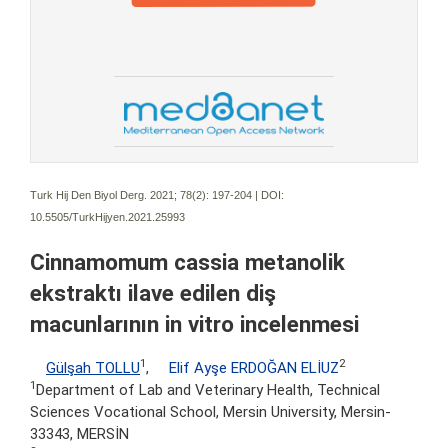
Turk Hij Den Biyol Derg. 2021; 78(2):
197-204 | DOI:
10.5505/TurkHijyen.2021.25993
Cinnamomum cassia metanolik
ekstraktı ilave edilen diş
macunlarının in vitro incelenmesi
1
2
Gülşah TOLLU
,
Elif Ayşe ERDOĞAN ELİUZ
1
Department of Lab and Veterinary Health, Technical
Sciences Vocational School, Mersin University, Mersin-
33343, MERSİN