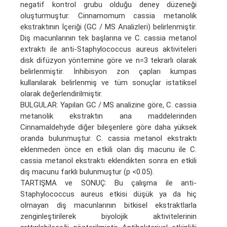
negatif kontrol grubu olduğu deney düzeneği
oluşturmuştur. Cinnamomum cassia metanolik
ekstraktının İçeriği (GC / MS Analizleri) belirlenmiştir.
Diş macunlarının tek başlarına ve C. cassia metanol
extraktı ile anti-Staphylococcus aureus aktiviteleri
disk difüzyon yöntemine göre ve n=3 tekrarlı olarak
belirlenmiştir. İnhibisyon zon çapları kumpas
kullanılarak belirlenmiş ve tüm sonuçlar istatiksel
olarak değerlendirilmiştir.
BULGULAR: Yapılan GC / MS analizine göre, C. cassia
metanolik ekstraktın ana maddelerinden
Cinnamaldehyde diğer bileşenlere göre daha yüksek
oranda bulunmuştur. C. cassia metanol ekstraktı
eklenmeden önce en etkili olan diş macunu ile C.
cassia metanol ekstraktı eklendikten sonra en etkili
diş macunu farklı bulunmuştur (p <0.05).
TARTIŞMA ve SONUÇ: Bu çalışma ile anti-
Staphylococcus aureus etkisi düşük ya da hiç
olmayan diş macunlarının bitkisel ekstraktlarla
zenginleştirilerek biyolojik aktivitelerinin