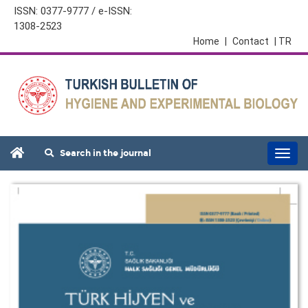
ISSN: 0377-9777 / e-ISSN:
1308-2523
Home
|
Contact
| TR
Search in the journal
Togg
navi