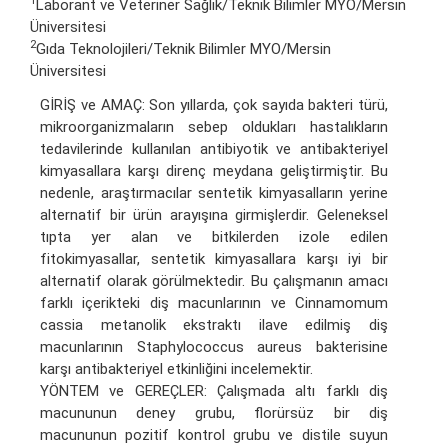
1
Laborant ve Veteriner Sağlık/Teknik Bilimler MYO/Mersin
Üniversitesi
2
Gıda Teknolojileri/Teknik Bilimler MYO/Mersin
Üniversitesi
GİRİŞ ve AMAÇ: Son yıllarda, çok sayıda bakteri türü,
mikroorganizmaların sebep oldukları hastalıkların
tedavilerinde kullanılan antibiyotik ve antibakteriyel
kimyasallara karşı direnç meydana geliştirmiştir. Bu
nedenle, araştırmacılar sentetik kimyasalların yerine
alternatif bir ürün arayışına girmişlerdir. Geleneksel
tıpta yer alan ve bitkilerden izole edilen
fitokimyasallar, sentetik kimyasallara karşı iyi bir
alternatif olarak görülmektedir. Bu çalışmanın amacı
farklı içerikteki diş macunlarının ve Cinnamomum
cassia metanolik ekstraktı ilave edilmiş diş
macunlarının Staphylococcus aureus bakterisine
karşı antibakteriyel etkinliğini incelemektir.
YÖNTEM ve GEREÇLER: Çalışmada altı farklı diş
macununun deney grubu, florürsüz bir diş
macununun pozitif kontrol grubu ve distile suyun