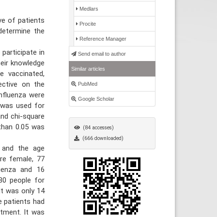
Medlars
e of patients
Procite
determine the
Reference Manager
participate in
Send email to author
heir knowledge
Similar articles
e vaccinated,
ective on the
PubMed
influenza were
Google Scholar
 was used for
and chi-square
than 0.05 was
(84 accesses)
(666 downloaded)
 and the age
re female, 77
luenza and 16
80 people for
It was only 14
e patients had
atment. It was