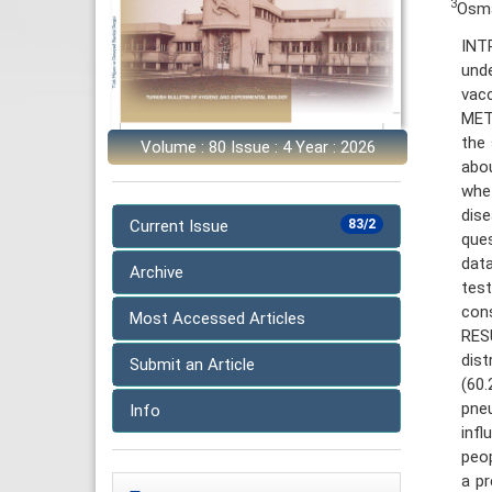
3
Osma
INT
und
vacc
METH
the 
Volume : 80 Issue : 4 Year : 2026
abo
whe
dise
Current Issue
83/2
ques
data
Archive
tes
cons
Most Accessed Articles
RES
dist
Submit an Article
(60
pne
Info
infl
peop
a pr