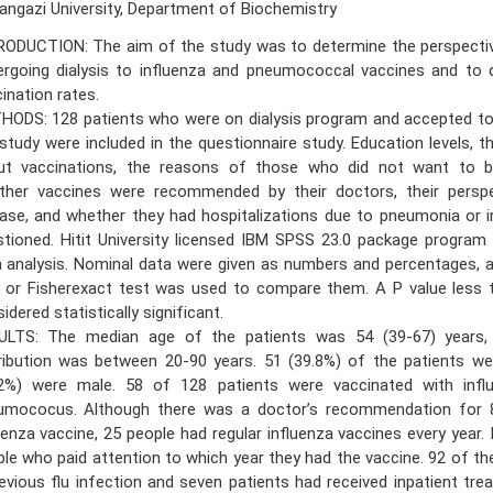
ngazi University, Department of Biochemistry
RODUCTION: The aim of the study was to determine the perspectiv
ergoing dialysis to influenza and pneumococcal vaccines and to 
ination rates.
ODS: 128 patients who were on dialysis program and accepted to 
study were included in the questionnaire study. Education levels, t
ut vaccinations, the reasons of those who did not want to b
ther vaccines were recommended by their doctors, their persp
ase, and whether they had hospitalizations due to pneumonia or 
tioned. Hitit University licensed IBM SPSS 23.0 package program
 analysis. Nominal data were given as numbers and percentages, 
t or Fisherexact test was used to compare them. A P value less 
idered statistically significant.
ULTS: The median age of the patients was 54 (39-67) years,
ribution was between 20-90 years. 51 (39.8%) of the patients we
.2%) were male. 58 of 128 patients were vaccinated with inf
umococus. Although there was a doctor’s recommendation for 
uenza vaccine, 25 people had regular influenza vaccines every year. 
le who paid attention to which year they had the vaccine. 92 of th
evious flu infection and seven patients had received inpatient tre