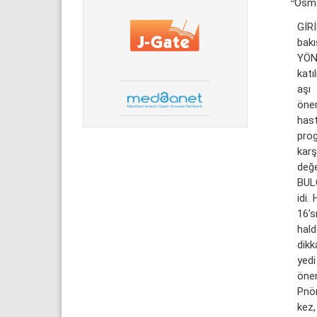
Osma
GİRİ
bakı
YÖN
katı
aşı
öner
hast
prog
karş
değe
BULG
idi.
16’s
hald
dikk
yed
öne
Pnöm
kez,