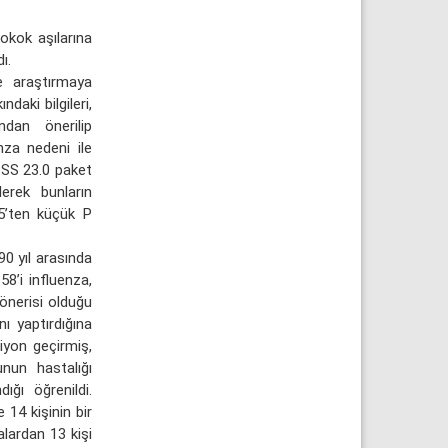
okok aşılarına
ı.
 araştırmaya
daki bilgileri,
ndan önerilip
nza nedeni ile
SPSS 23.0 paket
lerek bunların
.05’ten küçük P
90 yıl arasında
58’i influenza,
 önerisi olduğu
nı yaptırdığına
iyon geçirmiş,
nun hastalığı
ğı öğrenildi.
14 kişinin bir
alardan 13 kişi