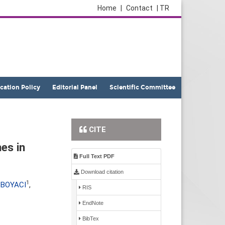
Home
|
Contact
| TR
ication Policy
Editorial Panel
Scientific Committee
CITE
es in
Full Text PDF
Download citation
1
l BOYACI
,
RIS
EndNote
BibTex