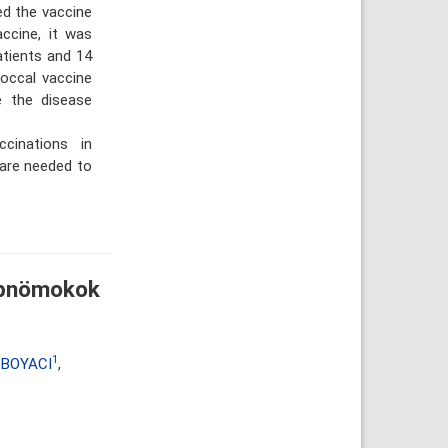
ed the vaccine
ccine, it was
tients and 14
occal vaccine
e the disease
cinations in
s are needed to
e pnömokok
1
l BOYACI
,