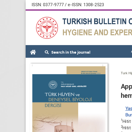
ISSN: 0377-9777 / e-ISSN: 1308-2523
Search in the journal
Turk Hi
App
hem
Ya
Bu
1
Hiti
2
Hiti