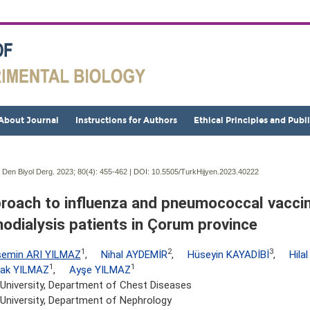
About Journal
Instructions for Authors
Ethical Principles and Publ
j Den Biyol Derg. 2023; 80(4):
455-462 | DOI:
10.5505/TurkHijyen.2023.40222
roach to influenza and pneumococcal vaccin
odialysis patients in Çorum province
1
2
3
semin ARI YILMAZ
,
Nihal AYDEMİR
,
Hüseyin KAYADİBİ
,
Hila
1
1
rak YILMAZ
,
Ayşe YILMAZ
t University, Department of Chest Diseases
t University, Department of Nephrology