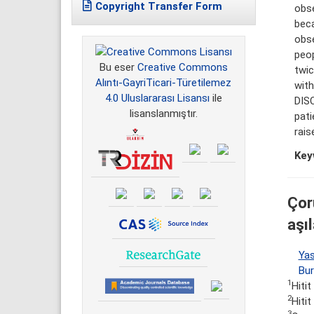
Copyright Transfer Form
obse
bec
obs
peo
Bu eser
Creative Commons
twi
Alıntı-GayriTicari-Türetilemez
with
4.0 Uluslararası Lisansı
ile
DIS
lisanslanmıştır.
pati
rais
Key
Çor
aşı
Ya
Bu
1
Hitit
2
Hitit
3