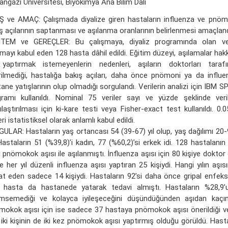
ngazi Üniversitesi, Biyokimya Ana Bilim Dalı
Ş ve AMAÇ: Çalışmada diyalize giren hastaların influenza ve pnöm
ş açılarının saptanması ve aşılanma oranlarının belirlenmesi amaçland
TEM ve GEREÇLER: Bu çalışmaya, diyaliz programında olan ve
lmayı kabul eden 128 hasta dâhil edildi. Eğitim düzeyi, aşılamalar hakkın
 yaptırmak istemeyenlerin nedenleri, aşıların doktorları tarafı
ilmediği, hastalığa bakış açıları, daha önce pnömoni ya da influe
ane yatışlarının olup olmadığı sorgulandı. Verilerin analizi için IBM 
ramı kullanıldı. Nominal 75 veriler sayı ve yüzde şeklinde veri
ılaştırılması için ki-kare testi veya Fisher-exact test kullanıldı. 0
ri istatistiksel olarak anlamlı kabul edildi.
ULAR: Hastaların yaş ortancası 54 (39-67) yıl olup, yaş dağılımı 20-
 Hastaların 51 (%39,8)’i kadın, 77 (%60,2)’si erkek idi. 128 hastalanın 
ı pnömokok aşısı ile aşılanmıştı. İnfluenza aşısı için 80 kişiye doktor
e her yıl düzenli influenza aşısı yaptıran 25 kişiydi. Hangi yılın aşısı
at eden sadece 14 kişiydi. Hastaların 92’si daha önce gripal enfeks
i hasta da hastanede yatarak tedavi almıştı. Hastaların %28,9’u
msemediği ve kolayca iyileşeceğini düşündüğünden aşıdan kaçındı
okok aşısı için ise sadece 37 hastaya pnömokok aşısı önerildiği ve 
 iki kişinin de iki kez pnömokok aşısı yaptırmış olduğu görüldü. Hast