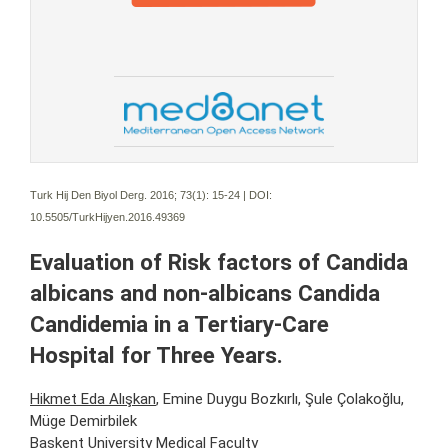
Turk Hij Den Biyol Derg. 2016; 73(1):
15-24 | DOI:
10.5505/TurkHijyen.2016.49369
Evaluation of Risk factors of Candida
albicans and non-albicans Candida
Candidemia in a Tertiary-Care
Hospital for Three Years.
Hikmet Eda Alışkan
, Emine Duygu Bozkırlı, Şule Çolakoğlu,
Müge Demirbilek
Baskent University Medical Faculty