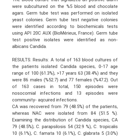
were subcultured on the %5 blood and chocolate
agars. Germ tube test was performed on isolated
yeast colonies. Germ tube test negative colonies
were identified according to biochemicals tests
using API 20C AUX (BioMérieux, France). Germ tube
test positive isolates were identified as non-
albicans Candida.
RESULTS: Results: A total of 163 blood cultures of
the patients isolated Candida species, 0-17 age
range of 100 (61.3%), >17 years 63 (38.4%) and they
were 86 males (%52.7) and 77 females (%47.2). Out
of 163 cases in total, 150 episodes were
nosocomial infections and 13 episodes were
community- aqcuired infections.
CA was recovered from 79 (48.5%) of the patients,
whereas NAC were isolated from 84 (51.5 %).
Examining the distribution of Candida species, CA
79 (48.5%); C. parapsilosis 54 (32.9 %), C. tropicalis
10 (6.1%), C. famata 10 (6.1%), C. glabrata 5 (3.0%)