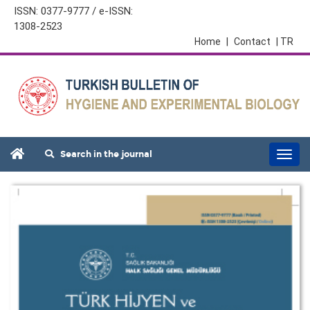
ISSN: 0377-9777 / e-ISSN:
1308-2523
Home
|
Contact
| TR
Search in the journal
Togg
navi