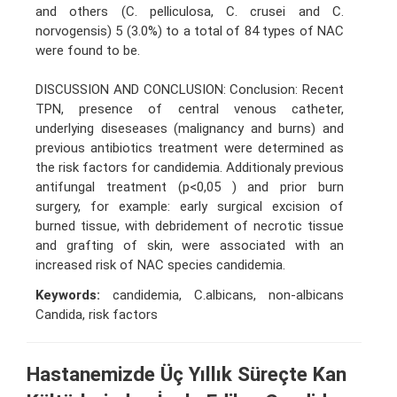
and others (C. pelliculosa, C. crusei and C.
norvogensis) 5 (3.0%) to a total of 84 types of NAC
were found to be.
DISCUSSION AND CONCLUSION: Conclusion: Recent
TPN, presence of central venous catheter,
underlying diseseases (malignancy and burns) and
previous antibiotics treatment were determined as
the risk factors for candidemia. Additionaly previous
antifungal treatment (p<0,05 ) and prior burn
surgery, for example: early surgical excision of
burned tissue, with debridement of necrotic tissue
and grafting of skin, were associated with an
increased risk of NAC species candidemia.
Keywords:
candidemia, C.albicans, non-albicans
Candida, risk factors
Hastanemizde Üç Yıllık Süreçte Kan