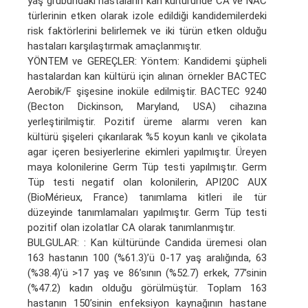
yaş grubundaki hastaların kan kültüründe CA ve NAC
türlerinin etken olarak izole edildiği kandidemilerdeki
risk faktörlerini belirlemek ve iki türün etken olduğu
hastaları karşılaştırmak amaçlanmıştır.
YÖNTEM ve GEREÇLER: Yöntem: Kandidemi şüpheli
hastalardan kan kültürü için alınan örnekler BACTEC
Aerobik/F şişesine inoküle edilmiştir. BACTEC 9240
(Becton Dickinson, Maryland, USA) cihazına
yerleştirilmiştir. Pozitif üreme alarmı veren kan
kültürü şişeleri çıkarılarak %5 koyun kanlı ve çikolata
agar içeren besiyerlerine ekimleri yapılmıştır. Üreyen
maya kolonilerine Germ Tüp testi yapılmıştır. Germ
Tüp testi negatif olan kolonilerin, API20C AUX
(BioMérieux, France) tanımlama kitleri ile tür
düzeyinde tanımlamaları yapılmıştır. Germ Tüp testi
pozitif olan izolatlar CA olarak tanımlanmıştır.
BULGULAR: : Kan kültüründe Candida üremesi olan
163 hastanın 100 (%61.3)’ü 0-17 yaş aralığında, 63
(%38.4)’ü >17 yaş ve 86’sının (%52.7) erkek, 77’sinin
(%47.2) kadın olduğu görülmüştür. Toplam 163
hastanın 150’sinin enfeksiyon kaynağının hastane