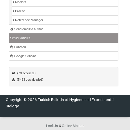
Medlars
Procite
Reference Manager
Send email to author
Similar articles
PubMed
Google Scholar
(73 accesses)
(5433 downloaded)
Copyright © 2026 Turkish Bulletin of Hygiene and Experimental
Biology
LookUs
&
Online Makale