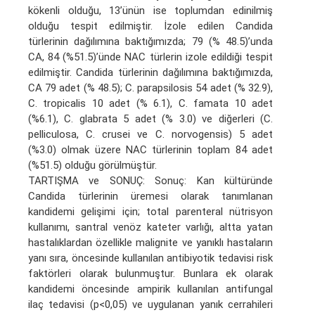
kökenli olduğu, 13’ünün ise toplumdan edinilmiş
olduğu tespit edilmiştir. İzole edilen Candida
türlerinin dağılımına baktığımızda; 79 (% 48.5)’unda
CA, 84 (%51.5)’ünde NAC türlerin izole edildiği tespit
edilmiştir. Candida türlerinin dağılımına baktığımızda,
CA 79 adet (% 48.5); C. parapsilosis 54 adet (% 32.9),
C. tropicalis 10 adet (% 6.1), C. famata 10 adet
(%6.1), C. glabrata 5 adet (% 3.0) ve diğerleri (C.
pelliculosa, C. crusei ve C. norvogensis) 5 adet
(%3.0) olmak üzere NAC türlerinin toplam 84 adet
(%51.5) olduğu görülmüştür.
TARTIŞMA ve SONUÇ: Sonuç: Kan kültüründe
Candida türlerinin üremesi olarak tanımlanan
kandidemi gelişimi için; total parenteral nütrisyon
kullanımı, santral venöz kateter varlığı, altta yatan
hastalıklardan özellikle malignite ve yanıklı hastaların
yanı sıra, öncesinde kullanılan antibiyotik tedavisi risk
faktörleri olarak bulunmuştur. Bunlara ek olarak
kandidemi öncesinde ampirik kullanılan antifungal
ilaç tedavisi (p<0,05) ve uygulanan yanık cerrahileri