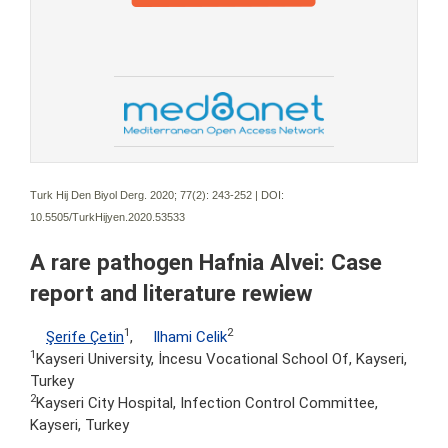
Turk Hij Den Biyol Derg. 2020; 77(2):
243-252 | DOI:
10.5505/TurkHijyen.2020.53533
A rare pathogen Hafnia Alvei: Case
report and literature rewiew
1
2
Şerife Çetin
,
Ilhami Celik
1
Kayseri University, İncesu Vocational School Of, Kayseri,
Turkey
2
Kayseri City Hospital, Infection Control Committee,
Kayseri, Turkey