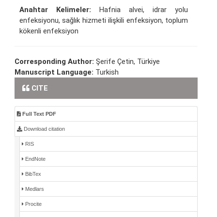
Anahtar Kelimeler:
Hafnia alvei, idrar yolu
enfeksiyonu, sağlık hizmeti ilişkili enfeksiyon, toplum
kökenli enfeksiyon
Corresponding Author:
Şerife Çetin, Türkiye
Manuscript Language:
Turkish
CITE
Full Text PDF
Download citation
RIS
EndNote
BibTex
Medlars
Procite