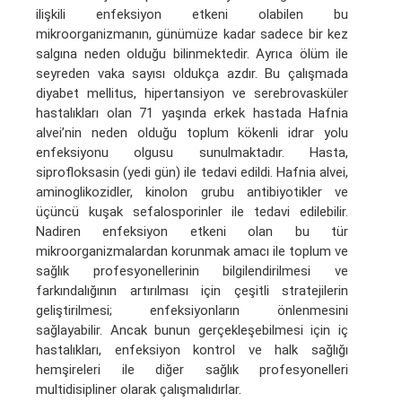
ilişkili enfeksiyon etkeni olabilen bu
mikroorganizmanın, günümüze kadar sadece bir kez
salgına neden olduğu bilinmektedir. Ayrıca ölüm ile
seyreden vaka sayısı oldukça azdır. Bu çalışmada
diyabet mellitus, hipertansiyon ve serebrovasküler
hastalıkları olan 71 yaşında erkek hastada Hafnia
alvei’nin neden olduğu toplum kökenli idrar yolu
enfeksiyonu olgusu sunulmaktadır. Hasta,
siprofloksasin (yedi gün) ile tedavi edildi. Hafnia alvei,
aminoglikozidler, kinolon grubu antibiyotikler ve
üçüncü kuşak sefalosporinler ile tedavi edilebilir.
Nadiren enfeksiyon etkeni olan bu tür
mikroorganizmalardan korunmak amacı ile toplum ve
sağlık profesyonellerinin bilgilendirilmesi ve
farkındalığının artırılması için çeşitli stratejilerin
geliştirilmesi; enfeksiyonların önlenmesini
sağlayabilir. Ancak bunun gerçekleşebilmesi için iç
hastalıkları, enfeksiyon kontrol ve halk sağlığı
hemşireleri ile diğer sağlık profesyonelleri
multidisipliner olarak çalışmalıdırlar.