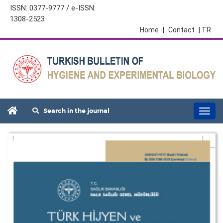
ISSN: 0377-9777 / e-ISSN:
1308-2523
Home
|
Contact
| TR
Search in the journal
Togg
navi