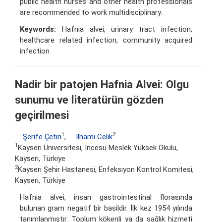
public health nurses and other health professionals
are recommended to work multidisciplinary.
Keywords:
Hafnia alvei, urinary tract infection,
healthcare related infection, community acquired
infection
Nadir bir patojen Hafnia Alvei: Olgu
sunumu ve literatürün gözden
geçirilmesi
1
2
Şerife Çetin
,
Ilhami Celik
1
Kayseri Üniversitesi, İncesu Meslek Yüksek Okulu,
Kayseri, Türkiye
2
Kayseri Şehir Hastanesi, Enfeksiyon Kontrol Komitesi,
Kayseri, Türkiye
Hafnia alvei, insan gastrointestinal florasında
bulunan gram negatif bir basildir. İlk kez 1954 yılında
tanımlanmıştır. Toplum kökenli ya da sağlık hizmeti