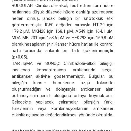
BULGULAR: Climbazole-alkol, test edilen tüm hücre
hatlarında düşük düzeyde hücre canlılığı azalmasına
neden olmuş, ancak belirgin bir sitotoksik etki
göstermemiştir. IC50 değerleri sırasıyla HT-29 için
179,2 µM, MKN28 için 168,1 µM, A549 için 164,1 µM,
MDA-MB-231 için 158,6 µM ve HEK293 için 169,8 µM
olarak hesaplanmıştır. Kanser hücre hatları ile kontrol
hattı arasında anlamlı bir fark gözlenmemiştir
(p>0.05).
TARTIŞMA ve SONUÇ: Climbazole-alkol bileşiği,
incelenen konsantrasyon aralıklarında seçici
antikanser aktivite göstermemiştir. Bulgular, bu
bileşiğin kanser hücrelerine özgü toksisite
oluşturmadığını ve dolayısıyla antikanser ajan
potansiyelinin sınırlı olduğunu ortaya koymaktadır.
Gelecekte yapılacak çalışmalar, bileşiğin farklı
türevlerinin veya kombinasyonlarının antikanser
etkinlik açısından değerlendirilmesi yönünde olmalıdır.