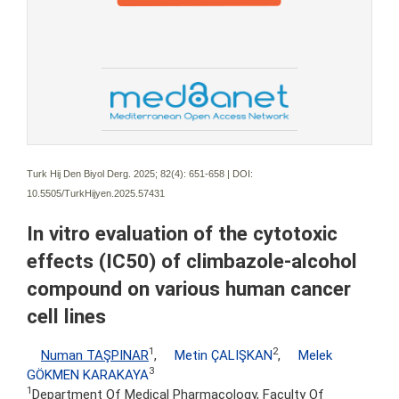
Turk Hij Den Biyol Derg. 2025; 82(4):
651-658 | DOI:
10.5505/TurkHijyen.2025.57431
In vitro evaluation of the cytotoxic
effects (IC50) of climbazole-alcohol
compound on various human cancer
cell lines
1
2
Numan TAŞPINAR
,
Metin ÇALIŞKAN
,
Melek
3
GÖKMEN KARAKAYA
1
Department Of Medical Pharmacology, Faculty Of