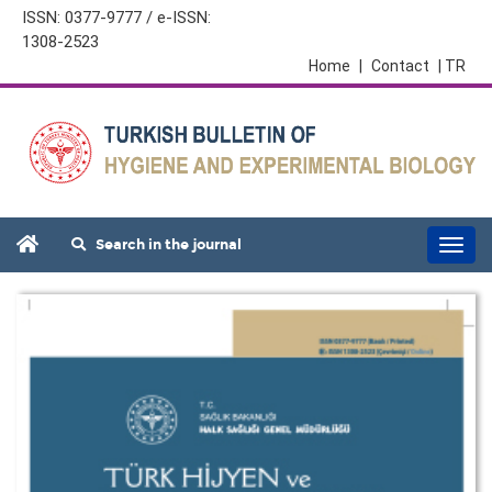
ISSN: 0377-9777 / e-ISSN:
1308-2523
Home
|
Contact
| TR
Search in the journal
Togg
navi