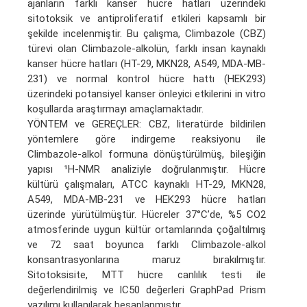
ajanların farklı kanser hücre hatları üzerindeki
sitotoksik ve antiproliferatif etkileri kapsamlı bir
şekilde incelenmiştir. Bu çalışma, Climbazole (CBZ)
türevi olan Climbazole-alkolün, farklı insan kaynaklı
kanser hücre hatları (HT-29, MKN28, A549, MDA-MB-
231) ve normal kontrol hücre hattı (HEK293)
üzerindeki potansiyel kanser önleyici etkilerini in vitro
koşullarda araştırmayı amaçlamaktadır.
YÖNTEM ve GEREÇLER: CBZ, literatürde bildirilen
yöntemlere göre indirgeme reaksiyonu ile
Climbazole-alkol formuna dönüştürülmüş, bileşiğin
yapısı ¹H-NMR analiziyle doğrulanmıştır. Hücre
kültürü çalışmaları, ATCC kaynaklı HT-29, MKN28,
A549, MDA-MB-231 ve HEK293 hücre hatları
üzerinde yürütülmüştür. Hücreler 37°C’de, %5 CO2
atmosferinde uygun kültür ortamlarında çoğaltılmış
ve 72 saat boyunca farklı Climbazole-alkol
konsantrasyonlarına maruz bırakılmıştır.
Sitotoksisite, MTT hücre canlılık testi ile
değerlendirilmiş ve IC50 değerleri GraphPad Prism
yazılımı kullanılarak hesaplanmıştır.