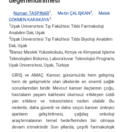
değerlendirilmesi
1
2
Numan TAŞPINAR
,
Metin ÇALIŞKAN
,
Melek
3
GÖKMEN KARAKAYA
1
Uşak Üniversitesi Tıp Fakültesi Tıbbi Farmakoloji
Anabilim Dalı, Uşak
2
Uşak Üniversitesi Tıp Fakültesi Tıbbi Biyoloji Anabilim
Dalı, Uşak
3
Banaz Meslek Yüksekokulu, Kimya ve Kimyasal İşleme
Teknolojileri Bölümü, Laboratuvar Teknolojisi Programı,
Uşak Üniversitesi, Uşak, Türkiye
GİRİŞ ve AMAÇ: Kanser, günümüzde hem gelişmiş
hem de gelişmekte olan ülkelerde en önemli sağlık
sorunlarından biridir. Mevcut kanser ilaçlarının çoğu,
hastaların yaşam kalitesini olumsuz etkileyen ciddi
yan etkilere ve toksisitelere neden olabilir. Bu
nedenle, daha güvenli ve daha seçici kanser önleyici
ajanların geliştirilmesi, çağdaş onkoloji
araştırmalarının temel hedeflerinden biri olmaya
devam etmektedir. Son yıllarda, çeşitli farmakolojik