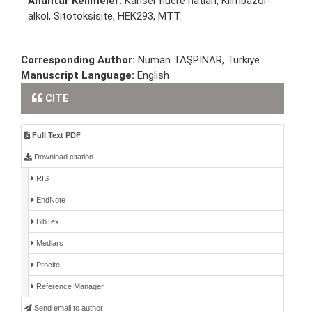
Anahtar Kelimeler:
Kanser hücre hatları, Klimbazol-
alkol, Sitotoksisite, HEK293, MTT
Corresponding Author:
Numan TAŞPINAR, Türkiye
Manuscript Language:
English
CITE
Full Text PDF
Download citation
RIS
EndNote
BibTex
Medlars
Procite
Reference Manager
Send email to author