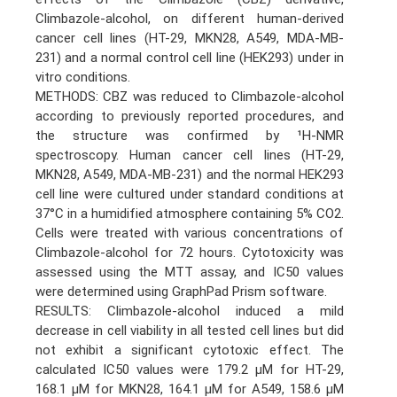
Climbazole-alcohol, on different human-derived
cancer cell lines (HT-29, MKN28, A549, MDA-MB-
231) and a normal control cell line (HEK293) under in
vitro conditions.
METHODS: CBZ was reduced to Climbazole-alcohol
according to previously reported procedures, and
the structure was confirmed by ¹H-NMR
spectroscopy. Human cancer cell lines (HT-29,
MKN28, A549, MDA-MB-231) and the normal HEK293
cell line were cultured under standard conditions at
37°C in a humidified atmosphere containing 5% CO2.
Cells were treated with various concentrations of
Climbazole-alcohol for 72 hours. Cytotoxicity was
assessed using the MTT assay, and IC50 values
were determined using GraphPad Prism software.
RESULTS: Climbazole-alcohol induced a mild
decrease in cell viability in all tested cell lines but did
not exhibit a significant cytotoxic effect. The
calculated IC50 values were 179.2 µM for HT-29,
168.1 µM for MKN28, 164.1 µM for A549, 158.6 µM