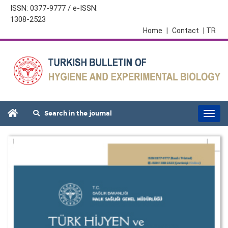
ISSN: 0377-9777 / e-ISSN:
1308-2523
Home
|
Contact
| TR
Search in the journal
Togg
navi