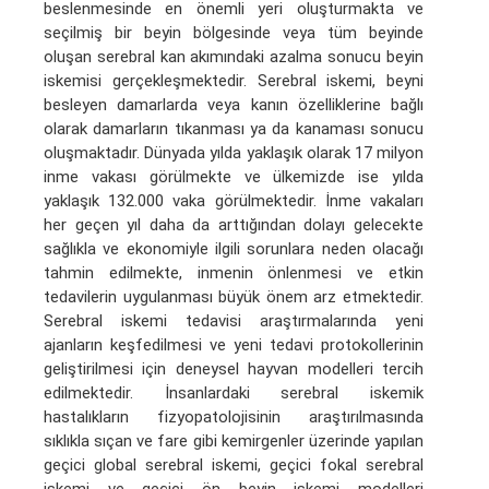
beslenmesinde en önemli yeri oluşturmakta ve
seçilmiş bir beyin bölgesinde veya tüm beyinde
oluşan serebral kan akımındaki azalma sonucu beyin
iskemisi gerçekleşmektedir. Serebral iskemi, beyni
besleyen damarlarda veya kanın özelliklerine bağlı
olarak damarların tıkanması ya da kanaması sonucu
oluşmaktadır. Dünyada yılda yaklaşık olarak 17 milyon
inme vakası görülmekte ve ülkemizde ise yılda
yaklaşık 132.000 vaka görülmektedir. İnme vakaları
her geçen yıl daha da arttığından dolayı gelecekte
sağlıkla ve ekonomiyle ilgili sorunlara neden olacağı
tahmin edilmekte, inmenin önlenmesi ve etkin
tedavilerin uygulanması büyük önem arz etmektedir.
Serebral iskemi tedavisi araştırmalarında yeni
ajanların keşfedilmesi ve yeni tedavi protokollerinin
geliştirilmesi için deneysel hayvan modelleri tercih
edilmektedir. İnsanlardaki serebral iskemik
hastalıkların fizyopatolojisinin araştırılmasında
sıklıkla sıçan ve fare gibi kemirgenler üzerinde yapılan
geçici global serebral iskemi, geçici fokal serebral
iskemi ve geçici ön beyin iskemi modelleri