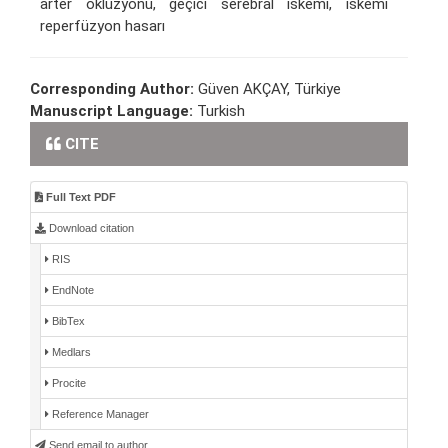
arter oklüzyonu, geçici serebral iskemi, iskemi
reperfüzyon hasarı
Corresponding Author:
Güven AKÇAY, Türkiye
Manuscript Language:
Turkish
CITE
Full Text PDF
Download citation
RIS
EndNote
BibTex
Medlars
Procite
Reference Manager
Send email to author