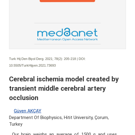
Turk Hij Den Biyol Derg. 2021; 78(2):
205-218 | DOI:
10.5505/TurkHijyen.2021.73693
Cerebral ischemia model created by
transient middle cerebral artery
occlusion
Güven AKÇAY
Department Of Biophysics, Hitit University, Çorum,
Turkey
Our brain weighs an average of 1500 g and uses