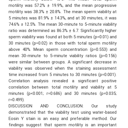
motility was 57.2% ± 19.9%, and the mean progressive
motility was 38.3% ± 20.8%. The mean sperm viability at
5 minutes was 81.9% ± 14.3%, and at 30 minutes, it was
74.6% ± 12.5%. The mean 30-minute to 5-minute viability
ratio was determined as 86.3% ± 6.7. Significantly higher
sperm viability was found at both 5 minutes (p=0.01) and
30 minutes (p=0.02) in those with total sperm motility
above 40%. Mean sperm concentration (p=0.553) and
mean 30-minute to 5-minute viability ratios (p=0.156)
were similar between groups. A significant decrease in
viability was observed when the staining assessment
time increased from 5 minutes to 30 minutes (p=0.001).
Correlation analysis revealed a significant positive
correlation between total motility and viability at 5
minutes (p<0.001; r=0.686) and 30 minutes (p=0.035;
r=0.499).
DISCUSSION AND CONCLUSION: Our study
demonstrated that the viability test using water-based
Eosin Y stain is an easy and preferable method. Our
findings suggest that sperm motility is an important