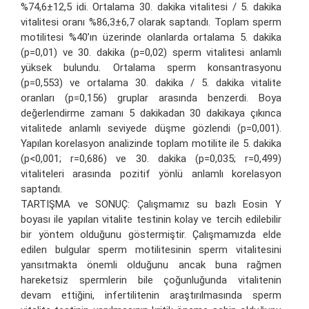
%74,6±12,5 idi. Ortalama 30. dakika vitalitesi / 5. dakika
vitalitesi oranı %86,3±6,7 olarak saptandı. Toplam sperm
motilitesi %40’ın üzerinde olanlarda ortalama 5. dakika
(p=0,01) ve 30. dakika (p=0,02) sperm vitalitesi anlamlı
yüksek bulundu. Ortalama sperm konsantrasyonu
(p=0,553) ve ortalama 30. dakika / 5. dakika vitalite
oranları (p=0,156) gruplar arasında benzerdi. Boya
değerlendirme zamanı 5 dakikadan 30 dakikaya çıkınca
vitalitede anlamlı seviyede düşme gözlendi (p=0,001).
Yapılan korelasyon analizinde toplam motilite ile 5. dakika
(p<0,001; r=0,686) ve 30. dakika (p=0,035; r=0,499)
vitaliteleri arasında pozitif yönlü anlamlı korelasyon
saptandı.
TARTIŞMA ve SONUÇ: Çalışmamız su bazlı Eosin Y
boyası ile yapılan vitalite testinin kolay ve tercih edilebilir
bir yöntem olduğunu göstermiştir. Çalışmamızda elde
edilen bulgular sperm motilitesinin sperm vitalitesini
yansıtmakta önemli olduğunu ancak buna rağmen
hareketsiz spermlerin bile çoğunluğunda vitalitenin
devam ettiğini, infertilitenin araştırılmasında sperm