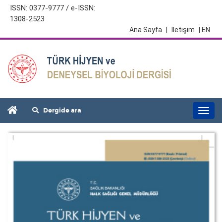
ISSN: 0377-9777 / e-ISSN:
1308-2523
Ana Sayfa
|
İletişim
| EN
Dergide ara
Togg
navi