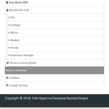
Tam Metin PDF
Atıf dosyası indir
RIS
EndNote
BibTex
Medlars
Procite
Reference Manager
Yazara e-posta gönder
Benzer makaleler
PubMed
Google Scholar
Copyright © 2026 Türk Hijyen ve Deneysel Biyoloji Dergisi