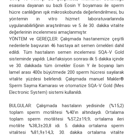
esasına dayanan su bazlı Eosin Y boyaması ile sperm
hücre canlılığının ışık mikroskobunda değerlendirilmesi, bu
yöntemin in vitro hizmet laboratuvarlarında
uygulanabilirliğinin araştırılması ve 5. ile 30. dakika vitalite
değerlerinin incelenmesi amaçlanmıştır.
YÖNTEM ve GEREÇLER: Çalışmada hastanemize çeşitli
nedenlerle başvuran 46 hastaya ait semen örnekleri dahil
edildi. Tüm hastaların semen incelemesi SQA-V Gold
sisteminde yapıldı. Likefaksiyon sonrası ilk 5 dakika içinde
ve 30. dakikada tüm örnekler Eosin Y ile boyanıp lam
lamel arası 400x büyütmede 200 sperm hücresi sayılarak
vitalite yüzdesi belirlendi. Çalışmada manuel Makler®
Sperm Sayma Kamarası ve otomatize SQA-V Gold (Mes
Electronic System) sistemi kullanıldı.
BULGULAR: Çalışmada hastaların yedisinde (%15,2)
toplam sperm motilitesi %40’ın altındaydı. Ortalama
toplam sperm motilitesi %57,2±19,9; ortalama ileri
motilite %38,3±20,8 idi. 5. dakika ortalama sperm
vitalitesi %81,9±14,3; 30. dakika ortalama vitalite