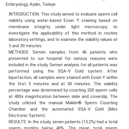
Embryology, Aydın, Türkiye
INTRODUCTION: This study aimed to evaluate sperm cell
viability using water-based Eosin Y staining based on
membrane integrity under light microscopy, to
investigate the applicability of this method in routine
laboratory settings, and to examine the viability values at
5 and 30 minutes.
METHODS: Semen samples from 46 patients who
presented to our hospital for various reasons were
included in the study. Semen analysis for all patients was
performed using the SQA-V Gold system. After
liquefaction, all samples were stained with Eosin Y within
the first 5 minutes and at 30 minutes. The viability
percentage was determined by counting 200 sperm cells
at 400x magnification between slide and coverslip. The
study utilized the manual Makler® Sperm Counting
Chamber and the automated SQA-V Gold (Mes
Electronic System).
RESULTS: In the study, seven patients (15.2%) had a total
sperm motility below 40%. The mean total sperm