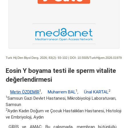
Turk Hij Den Biyol Derg. 2026; 83(2):
93-102 | DOI:
10.5505/TurkHijyen.2026.01979
Eosin Y boyama testi ile sperm vitalite
değerlendirmesi
1
1
2
Metin ÖZDEMİR
,
Muharrem BAL
,
Ünal KARTAL
1
Samsun Gazi Devlet Hastanesi, Mikrobiyoloji Laboratuvarı,
Samsun
2
Aydın Kadın Doğum ve Çocuk Hastalıkları Hastanesi, Histoloji
ve Embriyoloji, Aydın
GİRİŞ ve AMAÇ: Bu çalışmada, membran bütünlüğü