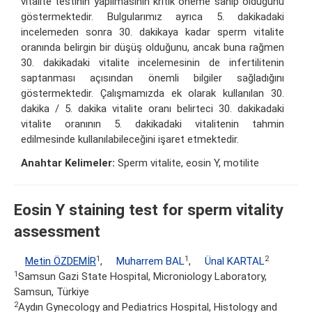
vitalite testinin yapılmasının kritik öneme sahip olduğunu
göstermektedir. Bulgularımız ayrıca 5. dakikadaki
incelemeden sonra 30. dakikaya kadar sperm vitalite
oranında belirgin bir düşüş olduğunu, ancak buna rağmen
30. dakikadaki vitalite incelemesinin de infertilitenin
saptanması açısından önemli bilgiler sağladığını
göstermektedir. Çalışmamızda ek olarak kullanılan 30.
dakika / 5. dakika vitalite oranı belirteci 30. dakikadaki
vitalite oranının 5. dakikadaki vitalitenin tahmin
edilmesinde kullanılabileceğini işaret etmektedir.
Anahtar Kelimeler:
Sperm vitalite, eosin Y, motilite
Eosin Y staining test for sperm vitality
assessment
1
1
2
Metin ÖZDEMİR
,
Muharrem BAL
,
Ünal KARTAL
1
Samsun Gazi State Hospital, Microniology Laboratory,
Samsun, Türkiye
2
Aydın Gynecology and Pediatrics Hospital, Histology and