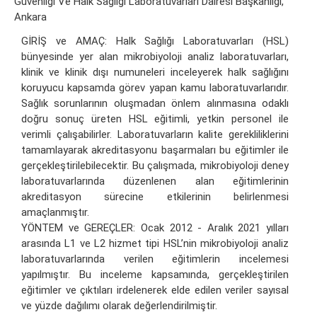
Güvenliği Ve Halk Sağlığı Laboratuvarları Dairesi Başkanlığı,
Ankara
GİRİŞ ve AMAÇ: Halk Sağlığı Laboratuvarları (HSL)
bünyesinde yer alan mikrobiyoloji analiz laboratuvarları,
klinik ve klinik dışı numuneleri inceleyerek halk sağlığını
koruyucu kapsamda görev yapan kamu laboratuvarlarıdır.
Sağlık sorunlarının oluşmadan önlem alınmasına odaklı
doğru sonuç üreten HSL eğitimli, yetkin personel ile
verimli çalışabilirler. Laboratuvarların kalite gerekliliklerini
tamamlayarak akreditasyonu başarmaları bu eğitimler ile
gerçekleştirilebilecektir. Bu çalışmada, mikrobiyoloji deney
laboratuvarlarında düzenlenen alan eğitimlerinin
akreditasyon sürecine etkilerinin belirlenmesi
amaçlanmıştır.
YÖNTEM ve GEREÇLER: Ocak 2012 - Aralık 2021 yılları
arasında L1 ve L2 hizmet tipi HSL’nin mikrobiyoloji analiz
laboratuvarlarında verilen eğitimlerin incelemesi
yapılmıştır. Bu inceleme kapsamında, gerçekleştirilen
eğitimler ve çıktıları irdelenerek elde edilen veriler sayısal
ve yüzde dağılımı olarak değerlendirilmiştir.