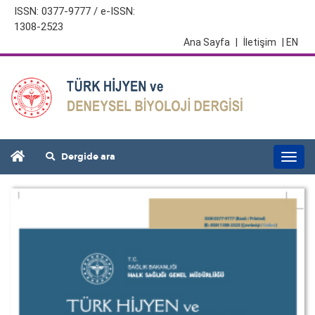
ISSN: 0377-9777 / e-ISSN:
1308-2523
Ana Sayfa
|
İletişim
| EN
Dergide ara
Togg
navi