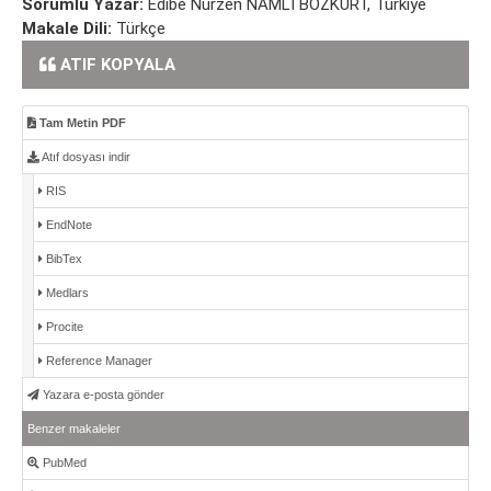
Sorumlu Yazar:
Edibe Nurzen NAMLI BOZKURT, Türkiye
Makale Dili:
Türkçe
ATIF KOPYALA
Tam Metin PDF
Atıf dosyası indir
RIS
EndNote
BibTex
Medlars
Procite
Reference Manager
Yazara e-posta gönder
Benzer makaleler
PubMed