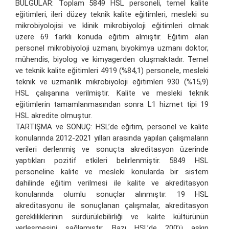
BULGULAR: Toplam 5849 HSL personeli, temel kalite
eğitimleri, ileri düzey teknik kalite eğitimleri, mesleki su
mikrobiyolojisi ve klinik mikrobiyoloji eğitimleri olmak
üzere 69 farklı konuda eğitim almıştır. Eğitim alan
personel mikrobiyoloji uzmanı, biyokimya uzmanı doktor,
mühendis, biyolog ve kimyagerden oluşmaktadır. Temel
ve teknik kalite eğitimleri 4919 (%84,1) personele, mesleki
teknik ve uzmanlık mikrobiyoloji eğitimleri 930 (%15,9)
HSL çalışanına verilmiştir. Kalite ve mesleki teknik
eğitimlerin tamamlanmasından sonra L1 hizmet tipi 19
HSL akredite olmuştur.
TARTIŞMA ve SONUÇ: HSL’de eğitim, personel ve kalite
konularında 2012-2021 yılları arasında yapılan çalışmaların
verileri derlenmiş ve sonuçta akreditasyon üzerinde
yaptıkları pozitif etkileri belirlenmiştir. 5849 HSL
personeline kalite ve mesleki konularda bir sistem
dahilinde eğitim verilmesi ile kalite ve akreditasyon
konularında olumlu sonuçlar alınmıştır. 19 HSL
akreditasyonu ile sonuçlanan çalışmalar, akreditasyon
gerekliliklerinin sürdürülebilirliği ve kalite kültürünün
yerleşmesini sağlamıştır. Bazı HSL’de 200’ü aşkın