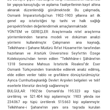
bir yapıya kavuştuğu ve aşılama faaliyetlerinin kayıt altına
alınarak düzenlendiği görülmektedir. Bu çalışmada,
Osmanlı İmparatorluğu’nun 1902-1903 yıllarına ait ilk
genel aşı istatistiğini tıp tarihi ve halk sağlığı
perspektifinden değerlendirmek amaçlanmaktadır.
YÖNTEM ve GEREÇLER: Araştırmada nitel araştırma
yöntemlerinden tarama modeli ve doküman analizi
yöntemi kullanılmıştır. Çalışmanın ana kaynağı,
Telkihhane-i Şahane Müdürü Rıfat Hüsamettin tarafından
hazırlanan ve Atatürk Üniversitesi Seyfettin Özege
Koleksiyonu’ndan temin edilen “Telkihhâne-i Şâhâne’nin
1318 Senesine Mahsus İstatistik Risalesi”dir. Eser
Osmanlı Türkçesinden transkribe edilerek analiz edilmiş,
elde edilen veriler tablo ve grafiklere dönüştürülmüştür.
Ayrıca Cumhurbaşkanlığı Devlet Arşivleri belgeleri ve telif
eserlerle literatür desteği sağlanmıştır.
BULGULAR: 1902’de Osmanlı’da 195.323 aşı tüpü
üretilmiş ve 521.404 kişi aşılanmıştır. 1903 yılında ise
234.067 aşı tüpü üretilerek 515.663 kişi aşılanmıştır.
Telkihhane-i Şahane’nin yanı sıra taşrada kurulan