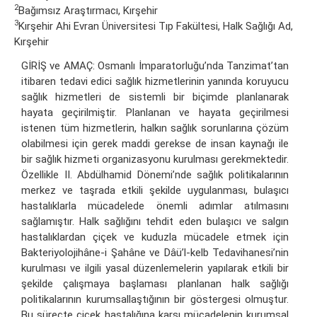
2
Bağımsız Araştırmacı, Kırşehir
3
Kırşehir Ahi Evran Üniversitesi Tıp Fakültesi, Halk Sağlığı Ad,
Kırşehir
GİRİŞ ve AMAÇ: Osmanlı İmparatorluğu’nda Tanzimat’tan
itibaren tedavi edici sağlık hizmetlerinin yanında koruyucu
sağlık hizmetleri de sistemli bir biçimde planlanarak
hayata geçirilmiştir. Planlanan ve hayata geçirilmesi
istenen tüm hizmetlerin, halkın sağlık sorunlarına çözüm
olabilmesi için gerek maddi gerekse de insan kaynağı ile
bir sağlık hizmeti organizasyonu kurulması gerekmektedir.
Özellikle II. Abdülhamid Dönemi’nde sağlık politikalarının
merkez ve taşrada etkili şekilde uygulanması, bulaşıcı
hastalıklarla mücadelede önemli adımlar atılmasını
sağlamıştır. Halk sağlığını tehdit eden bulaşıcı ve salgın
hastalıklardan çiçek ve kuduzla mücadele etmek için
Bakteriyolojihâne-i Şahâne ve Dâü’l-kelb Tedavihanesi’nin
kurulması ve ilgili yasal düzenlemelerin yapılarak etkili bir
şekilde çalışmaya başlaması planlanan halk sağlığı
politikalarının kurumsallaştığının bir göstergesi olmuştur.
Bu süreçte çiçek hastalığına karşı mücadelenin kurumsal