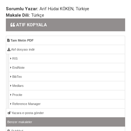
Sorumlu Yazar:
Arif Hüdai KÖKEN, Türkiye
Makale Dili:
Türkçe
ATIF KOPYALA
Tam Metin PDF
Atıf dosyası indir
RIS
EndNote
BibTex
Medlars
Procite
Reference Manager
Yazara e-posta gönder
Benzer makaleler