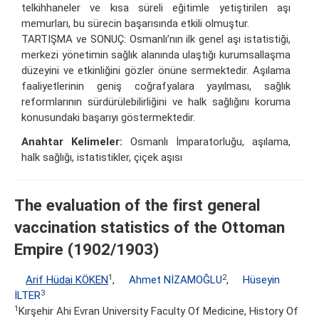
telkihhaneler ve kısa süreli eğitimle yetiştirilen aşı
memurları, bu sürecin başarısında etkili olmuştur.
TARTIŞMA ve SONUÇ: Osmanlı’nın ilk genel aşı istatistiği,
merkezi yönetimin sağlık alanında ulaştığı kurumsallaşma
düzeyini ve etkinliğini gözler önüne sermektedir. Aşılama
faaliyetlerinin geniş coğrafyalara yayılması, sağlık
reformlarının sürdürülebilirliğini ve halk sağlığını koruma
konusundaki başarıyı göstermektedir.
Anahtar Kelimeler:
Osmanlı İmparatorluğu, aşılama,
halk sağlığı, istatistikler, çiçek aşısı
The evaluation of the first general
vaccination statistics of the Ottoman
Empire (1902/1903)
1
2
Arif Hüdai KÖKEN
,
Ahmet NİZAMOĞLU
,
Hüseyin
3
İLTER
1
Kırşehir Ahi Evran University Faculty Of Medicine, History Of