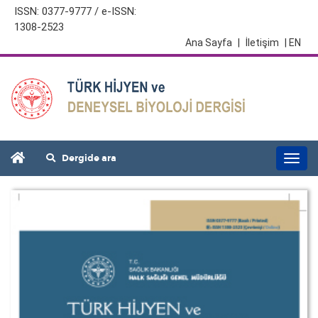
ISSN: 0377-9777 / e-ISSN:
1308-2523
Ana Sayfa
|
İletişim
| EN
Dergide ara
Togg
navi