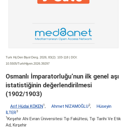
Turk Hij Den Biyol Derg. 2026; 83(2):
103-118 | DOI:
10.5505/TurkHijyen.2026.39297
Osmanlı İmparatorluğu’nun ilk genel aşı
istatistiğinin değerlendirilmesi
(1902/1903)
1
2
Arif Hüdai KÖKEN
,
Ahmet NİZAMOĞLU
,
Hüseyin
3
İLTER
1
Kırşehir Ahi Evran Üniversitesi Tıp Fakültesi, Tıp Tarihi Ve Etik
Ad, Kırşehir