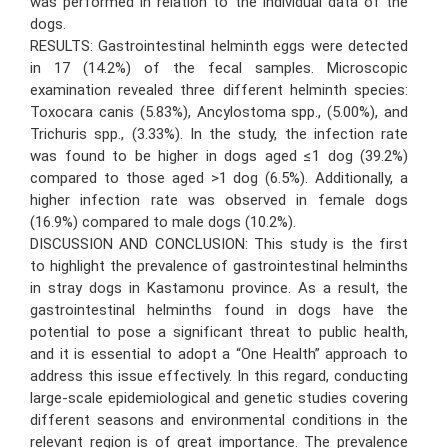
was performed in relation to the individual data of the
dogs.
RESULTS: Gastrointestinal helminth eggs were detected
in 17 (14.2%) of the fecal samples. Microscopic
examination revealed three different helminth species:
Toxocara canis (5.83%), Ancylostoma spp., (5.00%), and
Trichuris spp., (3.33%). In the study, the infection rate
was found to be higher in dogs aged ≤1 dog (39.2%)
compared to those aged >1 dog (6.5%). Additionally, a
higher infection rate was observed in female dogs
(16.9%) compared to male dogs (10.2%).
DISCUSSION AND CONCLUSION: This study is the first
to highlight the prevalence of gastrointestinal helminths
in stray dogs in Kastamonu province. As a result, the
gastrointestinal helminths found in dogs have the
potential to pose a significant threat to public health,
and it is essential to adopt a “One Health” approach to
address this issue effectively. In this regard, conducting
large-scale epidemiological and genetic studies covering
different seasons and environmental conditions in the
relevant region is of great importance. The prevalence