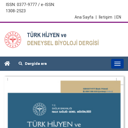
ISSN: 0377-9777 / e-ISSN:
1308-2523
Ana Sayfa
|
İletişim
| EN
Dergide ara
Togg
navi