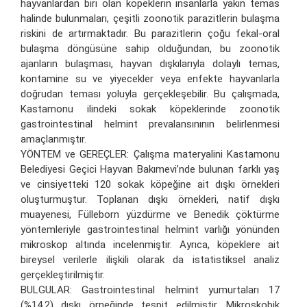
hayvanlardan biri olan köpeklerin insanlarla yakın temas
halinde bulunmaları, çeşitli zoonotik parazitlerin bulaşma
riskini de artırmaktadır. Bu parazitlerin çoğu fekal-oral
bulaşma döngüsüne sahip olduğundan, bu zoonotik
ajanların bulaşması, hayvan dışkılarıyla dolaylı temas,
kontamine su ve yiyecekler veya enfekte hayvanlarla
doğrudan teması yoluyla gerçekleşebilir. Bu çalışmada,
Kastamonu ilindeki sokak köpeklerinde zoonotik
gastrointestinal helmint prevalansınının belirlenmesi
amaçlanmıştır.
YÖNTEM ve GEREÇLER: Çalışma materyalini Kastamonu
Belediyesi Geçici Hayvan Bakımevi’nde bulunan farklı yaş
ve cinsiyetteki 120 sokak köpeğine ait dışkı örnekleri
oluşturmuştur. Toplanan dışkı örnekleri, natif dışkı
muayenesi, Fülleborn yüzdürme ve Benedik çöktürme
yöntemleriyle gastrointestinal helmint varlığı yönünden
mikroskop altında incelenmiştir. Ayrıca, köpeklere ait
bireysel verilerle ilişkili olarak da istatistiksel analiz
gerçekleştirilmiştir.
BULGULAR: Gastrointestinal helmint yumurtaları 17
(%14,2) dışkı örneğinde tespit edilmiştir. Mikroskobik