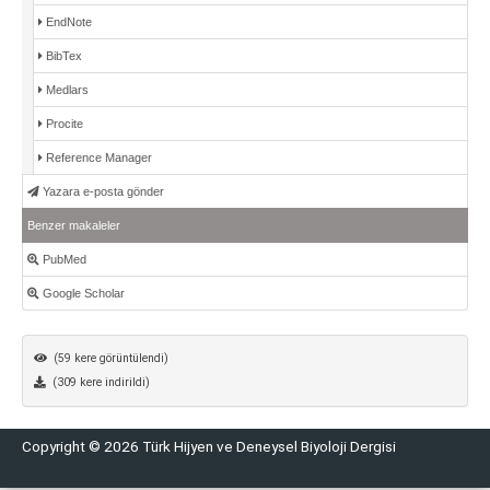
EndNote
BibTex
Medlars
Procite
Reference Manager
Yazara e-posta gönder
Benzer makaleler
PubMed
Google Scholar
(59 kere görüntülendi)
(309 kere indirildi)
Copyright © 2026 Türk Hijyen ve Deneysel Biyoloji Dergisi