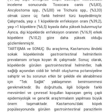
inceleme sonucunda Toxocara canis (%5,83),
Ancylostoma spp., (%5,00) ve Trichuris spp., (%3,33)
olmak üzere üç farklı helmint türü kaydedilmiştir.
Çalışmada, yaşı ≤ 1 köpeklerde enfeksiyon oranı (%39,2),
yaşı >1 köpeklere (%6,5) kıyasla daha yüksek bulunmuştur
Ayrıca, dişi köpeklerde enfeksiyon oranının (%16,9) erkek
köpeklere (%10,2) göre daha yüksek olduğu
gözlemlenmiştir.
TARTIŞMA ve SONUÇ: Bu araştırma, Kastamonu ilindeki
sokak köpeklerinde gastrointestinal helmintlerin
prevalansını ortaya koyan ilk çalışmadır. Sonuç olarak,
köpeklerde görülen gastrointestinal helmintler, halk
sağlığı açısından ciddi bir tehdit oluşturma potansiyeline
sahiptir ve bu sorunun etkin bir şekilde ele alınabilmesi
için “Tek Sağlık” yaklaşımının benimsenmesi
gerekmektedir. Bu doğrultuda, ilgili bölgede farklı
mevsimleri ve çevresel koşulları kapsayan geniş çaplı
epidemiyolojik ve genetik araştırmaların yapılması büyük
önem taşımaktadır. Kastamonu’daki köpek
popülasyonunda görülen gastrointestinal parazitlerin