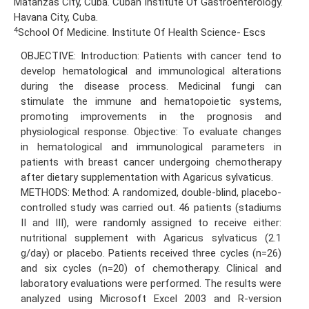
Matanzas City, Cuba. Cuban Institute Of Gastroenterology.
Havana City, Cuba.
4
School Of Medicine. Institute Of Health Science- Escs
OBJECTIVE: Introduction: Patients with cancer tend to
develop hematological and immunological alterations
during the disease process. Medicinal fungi can
stimulate the immune and hematopoietic systems,
promoting improvements in the prognosis and
physiological response. Objective: To evaluate changes
in hematological and immunological parameters in
patients with breast cancer undergoing chemotherapy
after dietary supplementation with Agaricus sylvaticus.
METHODS: Method: A randomized, double-blind, placebo-
controlled study was carried out. 46 patients (stadiums
II and III), were randomly assigned to receive either:
nutritional supplement with Agaricus sylvaticus (2.1
g/day) or placebo. Patients received three cycles (n=26)
and six cycles (n=20) of chemotherapy. Clinical and
laboratory evaluations were performed. The results were
analyzed using Microsoft Excel 2003 and R-version