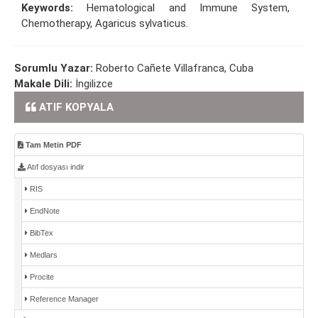
Keywords:
Hematological and Immune System,
Chemotherapy, Agaricus sylvaticus.
Sorumlu Yazar:
Roberto Cañete Villafranca, Cuba
Makale Dili:
İngilizce
ATIF KOPYALA
Tam Metin PDF
Atıf dosyası indir
RIS
EndNote
BibTex
Medlars
Procite
Reference Manager