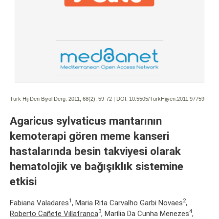
Turk Hij Den Biyol Derg. 2011; 68(2):
59-72 | DOI:
10.5505/TurkHijyen.2011.97759
Agaricus sylvaticus mantarının
kemoterapi gören meme kanseri
hastalarında besin takviyesi olarak
hematolojik ve bağışıklık sistemine
etkisi
1
2
Fabiana Valadares
, Maria Rita Carvalho Garbi Novaes
,
3
4
Roberto Cañete Villafranca
, Marília Da Cunha Menezes
,