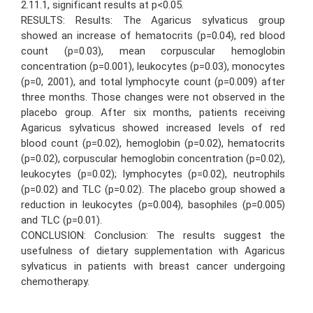
2.11.1, significant results at p<0.05.
RESULTS: Results: The Agaricus sylvaticus group
showed an increase of hematocrits (p=0.04), red blood
count (p=0.03), mean corpuscular hemoglobin
concentration (p=0.001), leukocytes (p=0.03), monocytes
(p=0, 2001), and total lymphocyte count (p=0.009) after
three months. Those changes were not observed in the
placebo group. After six months, patients receiving
Agaricus sylvaticus showed increased levels of red
blood count (p=0.02), hemoglobin (p=0.02), hematocrits
(p=0.02), corpuscular hemoglobin concentration (p=0.02),
leukocytes (p=0.02); lymphocytes (p=0.02), neutrophils
(p=0.02) and TLC (p=0.02). The placebo group showed a
reduction in leukocytes (p=0.004), basophiles (p=0.005)
and TLC (p=0.01).
CONCLUSION: Conclusion: The results suggest the
usefulness of dietary supplementation with Agaricus
sylvaticus in patients with breast cancer undergoing
chemotherapy.