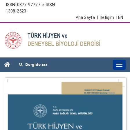
ISSN: 0377-9777 / e-ISSN:
1308-2523
Ana Sayfa
|
İletişim
| EN
Dergide ara
Togg
navi