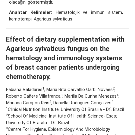
olacağını göstermiştir.
Anahtar Kelimeler:
Hematolojik ve immun sistem,
kemoterapi, Agaricus sylvaticus
Effect of dietary supplementation with
Agaricus sylvaticus fungus on the
hematology and immunology systems
of breast cancer patients undergoing
chemotherapy.
1
2
Fabiana Valadares
, Maria Rita Carvalho Garbi Novaes
,
3
4
Roberto Cañete Villafranca
, Marília Da Cunha Menezes
,
4
4
Mariana Campos Reis
, Daniella Rodrigues Gonçalves
1
Clinical Nutrition Institute. University Of Brasilia - Df. Brazil
2
School Of Medicine. Institute Of Health Science- Escs;
University Of Brasilia - Df. Brazil.
3
Centre For Hygiene, Epidemiology And Microbiology.