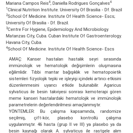
4
4
Mariana Campos Reis
, Daniella Rodrigues Gonçalves
1
Clinical Nutrition Institute. University Of Brasilia - Df. Brazil
2
School Of Medicine. Institute Of Health Science- Escs;
University Of Brasilia - Df. Brazil.
3
Centre For Hygiene, Epidemiology And Microbiology.
Matanzas City, Cuba. Cuban Institute Of Gastroenterology.
Havana City, Cuba.
4
School Of Medicine. Institute Of Health Science- Escs
AMAÇ: Kanser hastaları hastalık seyri sırasında
immünolojik ve hematolojik değişimlerin oluşmasına
eğilimlidir. Tıbbi mantar bağışıklık ve hematopoietik
sistemleri fizyolojik tepki ve işleyişi içindeki artırıcı etkisini
düzenlenmesini uyarıcı etkide bulunabilir. Agaricus
sylvaticus ile besin takviyesi sonrası kemoterapi gören
meme kanseri hastalardaki hematolojik ve immünolojik
parametrelerin değerlendirilmesi amaçlanmıştır.
YÖNTEMLER: Bu çalışma kapsamında, randomize
seçilmiş, çift-kör, plasebo kontrollü çalışma
uygulanmıştır. 46 hasta (grup II ve III) ya plasebo ya da
besin kaynağı olarak A. sylvaticus ile rastgele alım