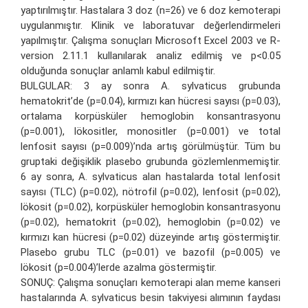
yaptırılmıştır. Hastalara 3 doz (n=26) ve 6 doz kemoterapi
uygulanmıştır. Klinik ve laboratuvar değerlendirmeleri
yapılmıştır. Çalışma sonuçları Microsoft Excel 2003 ve R-
version 2.11.1 kullanılarak analiz edilmiş ve p<0.05
olduğunda sonuçlar anlamlı kabul edilmiştir.
BULGULAR: 3 ay sonra A. sylvaticus grubunda
hematokrit’de (p=0.04), kırmızı kan hücresi sayısı (p=0.03),
ortalama korpüsküler hemoglobin konsantrasyonu
(p=0.001), lökositler, monositler (p=0.001) ve total
lenfosit sayısı (p=0.009)’nda artış görülmüştür. Tüm bu
gruptaki değişiklik plasebo grubunda gözlemlenmemiştir.
6 ay sonra, A. sylvaticus alan hastalarda total lenfosit
sayısı (TLC) (p=0.02), nötrofil (p=0.02), lenfosit (p=0.02),
lökosit (p=0.02), korpüsküler hemoglobin konsantrasyonu
(p=0.02), hematokrit (p=0.02), hemoglobin (p=0.02) ve
kırmızı kan hücresi (p=0.02) düzeyinde artış göstermiştir.
Plasebo grubu TLC (p=0.01) ve bazofil (p=0.005) ve
lökosit (p=0.004)’lerde azalma göstermiştir.
SONUÇ: Çalışma sonuçları kemoterapi alan meme kanseri
hastalarında A. sylvaticus besin takviyesi alımının faydası