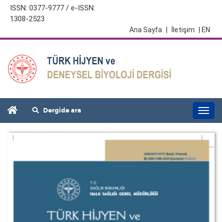
ISSN: 0377-9777 / e-ISSN:
1308-2523
Ana Sayfa
|
İletişim
| EN
Dergide ara
Togg
navi