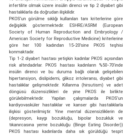
infertilite olmak üzere insülin direnci ve tip 2 diyabet gibi
hastalıklarla da doğrudan ilişkilidir.
PKOS’un görülme sıklığı kullanılan tanı kriterlerine göre
değişiklik göstermektedir. ESHRE/ASRM (European
Society of Human Reproduction and Embryology /
American Society for Reproductive Medicine) kriterlerine
göre her 100 kadından 15-20’sine PKOS teşhisi
konmaktadır.
Tip 1-2 diyabet hastası yetişkin kadınlar PKOS açısından
risk altındadırlar. PKOS hastası kadınların %50-70’inde
insülin direnci ve bu duruma bağlı olarak gelişebilen
hipertansiyon, dislipidemi, glikoz intoleransı, diyabet gibi
hastalıklar gelişmektedir. Kıllanma (hirsutism) ve adet
döngüsü düzensizlikleri de yine PKOS ile birlikte
görülebilmektedir. Yapılan çalışmalarda PKOS’un
kardiyovasküler hastalıklar ve kanser gibi hastalıklarla
ilişkisi gösterilmiştir. Yine mental düzensizliklerin de
(depresyon, kaygı bozukluğu, bipolar bozukluk ve
tıkanırcasına yeme bozukluğu (Binge Eating Disorder))
PKOS hastası kadınlarda daha sık görüldüğü tespit