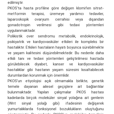
edilmiştir.
PKOS’ta hasta profiline göre değişen klomifen sitrat-
metformin terapisi, üremeye yardımcı tedaviler,
laparoskopik ovaryum cerrahisi veya dışarıdan
gonadotropin verilmesi gibi tedavi yöntemleri
uygulanmaktadır.
Polikistik over sendromu metabolik, endokrinolojik,
psikiyatrik ve kardiyovasküler etkileri ile kompleks bir
hastalıktır. Etkileri hastaların hayatı boyunca sürebilmekte
ve yaşam kalitesini düşürebilmektedir. Bu nedenle daha
etkili tanı ve tedavi yöntemleri geliştirilmesi hastada
görülebilecek diyabet, kanser ve kardiyovasküler
hastalıklar gibi hastanın yaşam süresini kısaltabilecek
durumlardan korunmak için önemlidir.
PKOS’un etiyolojisi açık olmamakla birlikte; genetik
temele dayanan ailesel geçişlere ait bağlantılar
bulunmaktadır. Yapılan çalışmalar PKOS hastası
kadınlarda birçok moleküler sinyal yolağına ait genlerin
(Wnt sinyal yolağı gibi) ifadesinin değişerek
yumurtalıklarda fonksiyonel bozuklukların oluştuğunu