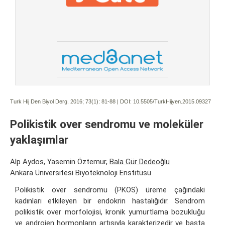
Turk Hij Den Biyol Derg. 2016; 73(1):
81-88 | DOI:
10.5505/TurkHijyen.2015.09327
Polikistik over sendromu ve moleküler
yaklaşımlar
Alp Aydos, Yasemin Öztemur,
Bala Gür Dedeoğlu
Ankara Üniversitesi Biyoteknoloji Enstitüsü
Polikistik over sendromu (PKOS) üreme çağındaki
kadınları etkileyen bir endokrin hastalığıdır. Sendrom
polikistik over morfolojisi, kronik yumurtlama bozukluğu
ve androjen hormonların artışıyla karakterizedir ve başta