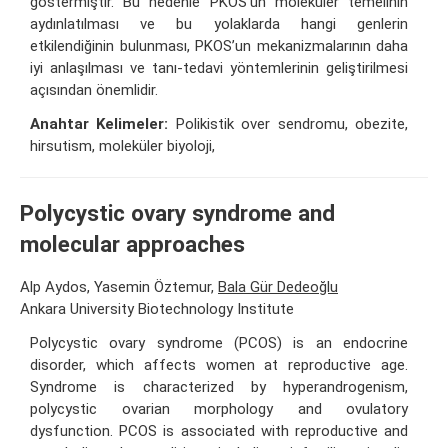
göstermiştir. Bu nedenle PKOS’un moleküler temelinin
aydınlatılması ve bu yolaklarda hangi genlerin
etkilendiğinin bulunması, PKOS’un mekanizmalarının daha
iyi anlaşılması ve tanı-tedavi yöntemlerinin geliştirilmesi
açısından önemlidir.
Anahtar Kelimeler:
Polikistik over sendromu, obezite,
hirsutism, moleküler biyoloji,
Polycystic ovary syndrome and
molecular approaches
Alp Aydos, Yasemin Öztemur,
Bala Gür Dedeoğlu
Ankara University Biotechnology Institute
Polycystic ovary syndrome (PCOS) is an endocrine
disorder, which affects women at reproductive age.
Syndrome is characterized by hyperandrogenism,
polycystic ovarian morphology and ovulatory
dysfunction. PCOS is associated with reproductive and