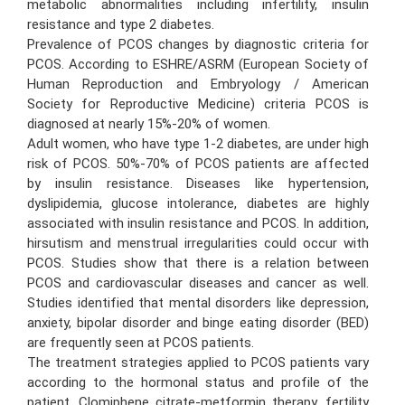
metabolic abnormalities including infertility, insulin
resistance and type 2 diabetes.
Prevalence of PCOS changes by diagnostic criteria for
PCOS. According to ESHRE/ASRM (European Society of
Human Reproduction and Embryology / American
Society for Reproductive Medicine) criteria PCOS is
diagnosed at nearly 15%-20% of women.
Adult women, who have type 1-2 diabetes, are under high
risk of PCOS. 50%-70% of PCOS patients are affected
by insulin resistance. Diseases like hypertension,
dyslipidemia, glucose intolerance, diabetes are highly
associated with insulin resistance and PCOS. In addition,
hirsutism and menstrual irregularities could occur with
PCOS. Studies show that there is a relation between
PCOS and cardiovascular diseases and cancer as well.
Studies identified that mental disorders like depression,
anxiety, bipolar disorder and binge eating disorder (BED)
are frequently seen at PCOS patients.
The treatment strategies applied to PCOS patients vary
according to the hormonal status and profile of the
patient. Clomiphene citrate-metformin therapy, fertility