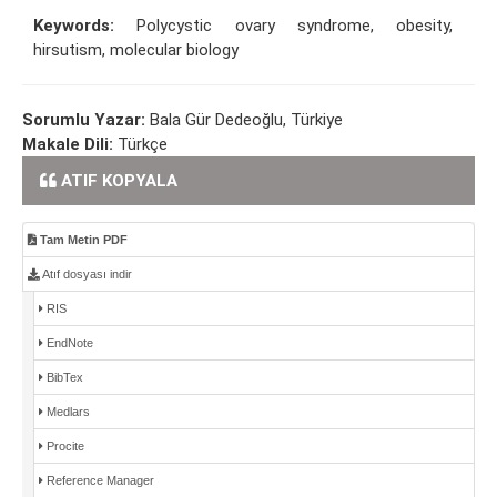
Keywords:
Polycystic ovary syndrome, obesity,
hirsutism, molecular biology
Sorumlu Yazar:
Bala Gür Dedeoğlu, Türkiye
Makale Dili:
Türkçe
ATIF KOPYALA
Tam Metin PDF
Atıf dosyası indir
RIS
EndNote
BibTex
Medlars
Procite
Reference Manager